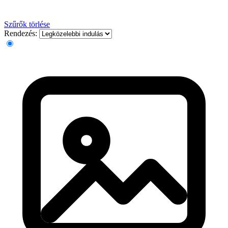
Szűrők törlése
Rendezés: