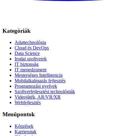
Kategóriák
Adattechnológia
Cloud és DevOps
Data Science
Irodai szoftverek
IT biztonság
IT menedzsment
Mesterséges Intelligencia
Mobilalkalmazás fejlesztés
Programozási nyelvek
Szoftverfejlesztési technológiák
Videojáték, AR/VR/XR
Webfejlesztés
Menüpontok
Képzések
Karrierutak