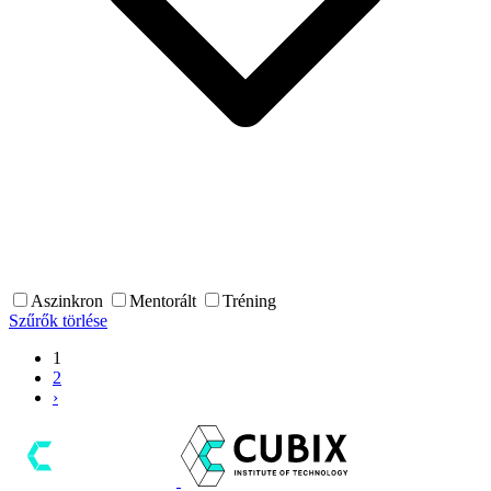
Aszinkron
Mentorált
Tréning
Szűrők törlése
1
2
›