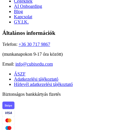
Cégeknek
AI Onboarding
Blog
Kapcsolat
GY.I.K.
Általános információk
Telefon:
+36 30 717 9867
(munkanapokon 9-17 óra között)
Email:
info@cubixedu.com
ÁSZF
Adatkezelési tájékoztató
Hírlevél adatkezelési tájékoztató
Biztonságos bankkártyás fizetés
Stripe
VISA