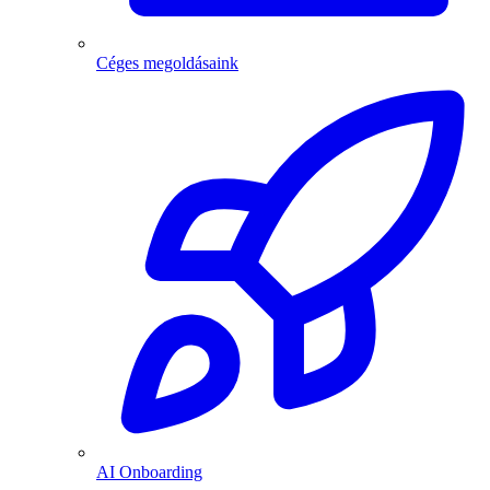
Céges megoldásaink
AI Onboarding