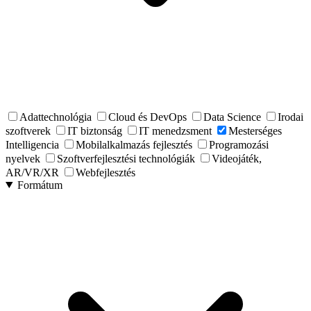
Adattechnológia
Cloud és DevOps
Data Science
Irodai
szoftverek
IT biztonság
IT menedzsment
Mesterséges
Intelligencia
Mobilalkalmazás fejlesztés
Programozási
nyelvek
Szoftverfejlesztési technológiák
Videojáték,
AR/VR/XR
Webfejlesztés
Formátum