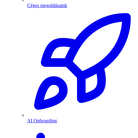
Céges megoldásaink
AI Onboarding