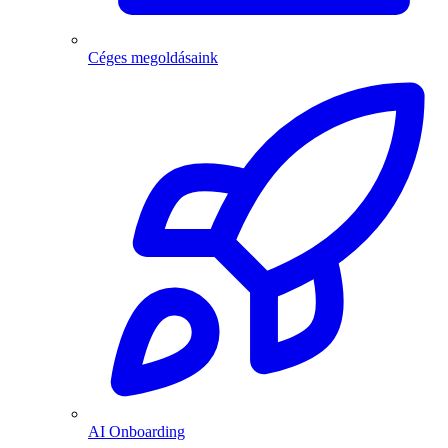
Céges megoldásaink
AI Onboarding