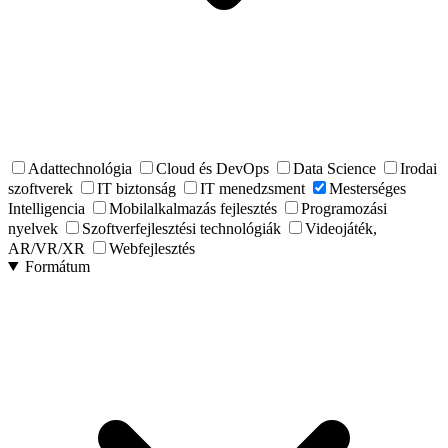
Adattechnológia
Cloud és DevOps
Data Science
Irodai
szoftverek
IT biztonság
IT menedzsment
Mesterséges
Intelligencia
Mobilalkalmazás fejlesztés
Programozási
nyelvek
Szoftverfejlesztési technológiák
Videojáték,
AR/VR/XR
Webfejlesztés
Formátum