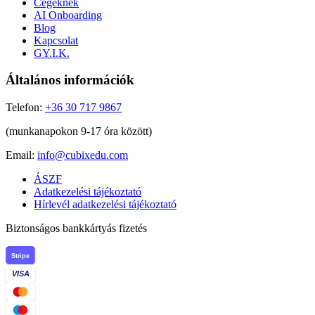
Cégeknek
AI Onboarding
Blog
Kapcsolat
GY.I.K.
Általános információk
Telefon:
+36 30 717 9867
(munkanapokon 9-17 óra között)
Email:
info@cubixedu.com
ÁSZF
Adatkezelési tájékoztató
Hírlevél adatkezelési tájékoztató
Biztonságos bankkártyás fizetés
Stripe
VISA