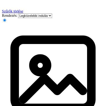
Szűrők törlése
Rendezés: