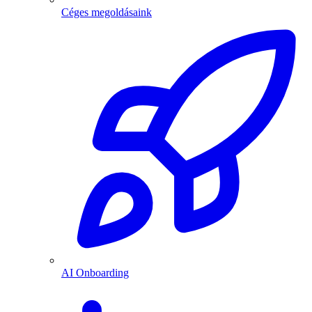
Céges megoldásaink
AI Onboarding