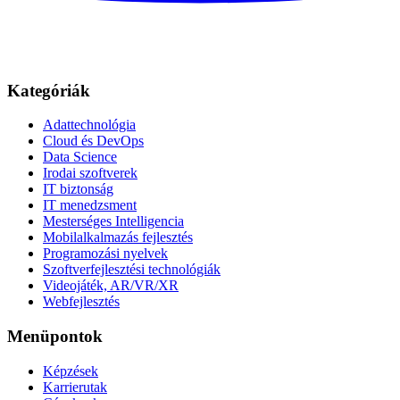
Kategóriák
Adattechnológia
Cloud és DevOps
Data Science
Irodai szoftverek
IT biztonság
IT menedzsment
Mesterséges Intelligencia
Mobilalkalmazás fejlesztés
Programozási nyelvek
Szoftverfejlesztési technológiák
Videojáték, AR/VR/XR
Webfejlesztés
Menüpontok
Képzések
Karrierutak