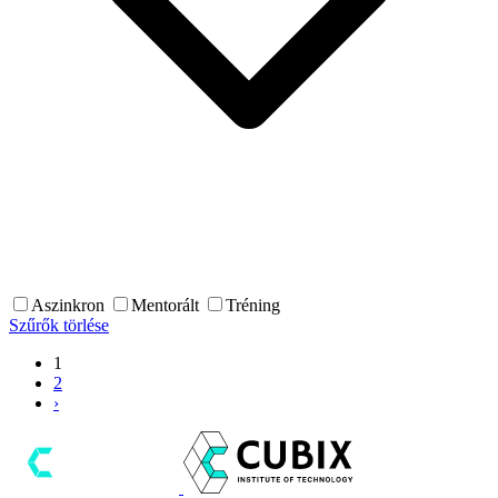
Aszinkron
Mentorált
Tréning
Szűrők törlése
1
2
›