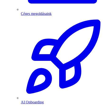
Céges megoldásaink
AI Onboarding