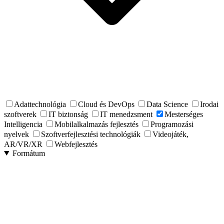
Adattechnológia
Cloud és DevOps
Data Science
Irodai
szoftverek
IT biztonság
IT menedzsment
Mesterséges
Intelligencia
Mobilalkalmazás fejlesztés
Programozási
nyelvek
Szoftverfejlesztési technológiák
Videojáték,
AR/VR/XR
Webfejlesztés
Formátum