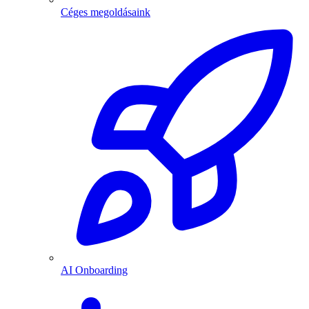
Céges megoldásaink
AI Onboarding