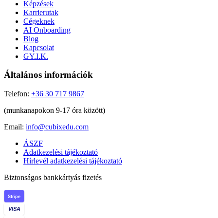
Képzések
Karrierutak
Cégeknek
AI Onboarding
Blog
Kapcsolat
GY.I.K.
Általános információk
Telefon:
+36 30 717 9867
(munkanapokon 9-17 óra között)
Email:
info@cubixedu.com
ÁSZF
Adatkezelési tájékoztató
Hírlevél adatkezelési tájékoztató
Biztonságos bankkártyás fizetés
Stripe
VISA