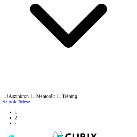
Aszinkron
Mentorált
Tréning
Szűrők törlése
1
2
›