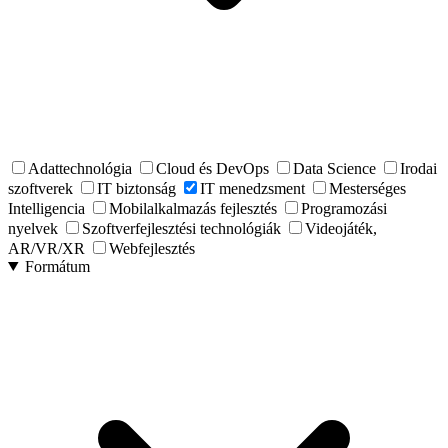
Adattechnológia
Cloud és DevOps
Data Science
Irodai
szoftverek
IT biztonság
IT menedzsment
Mesterséges
Intelligencia
Mobilalkalmazás fejlesztés
Programozási
nyelvek
Szoftverfejlesztési technológiák
Videojáték,
AR/VR/XR
Webfejlesztés
Formátum