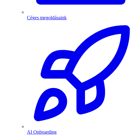
Céges megoldásaink
AI Onboarding