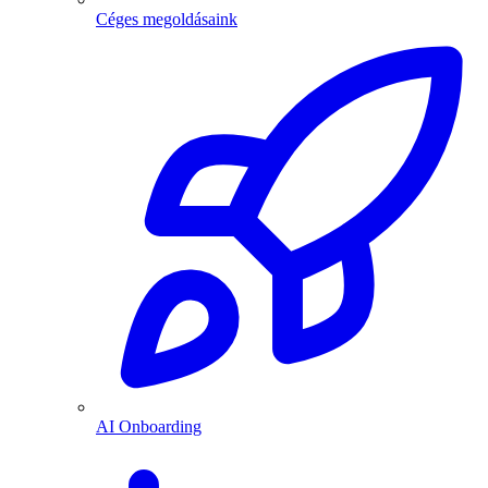
Céges megoldásaink
AI Onboarding