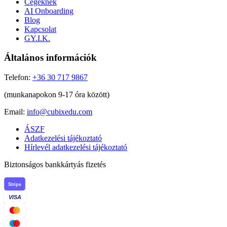
Cégeknek
AI Onboarding
Blog
Kapcsolat
GY.I.K.
Általános információk
Telefon:
+36 30 717 9867
(munkanapokon 9-17 óra között)
Email:
info@cubixedu.com
ÁSZF
Adatkezelési tájékoztató
Hírlevél adatkezelési tájékoztató
Biztonságos bankkártyás fizetés
Stripe
VISA