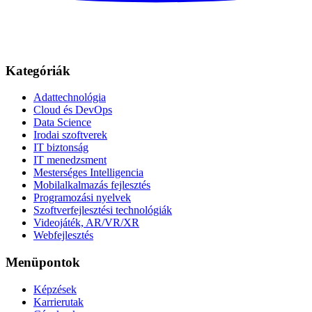
Kategóriák
Adattechnológia
Cloud és DevOps
Data Science
Irodai szoftverek
IT biztonság
IT menedzsment
Mesterséges Intelligencia
Mobilalkalmazás fejlesztés
Programozási nyelvek
Szoftverfejlesztési technológiák
Videojáték, AR/VR/XR
Webfejlesztés
Menüpontok
Képzések
Karrierutak