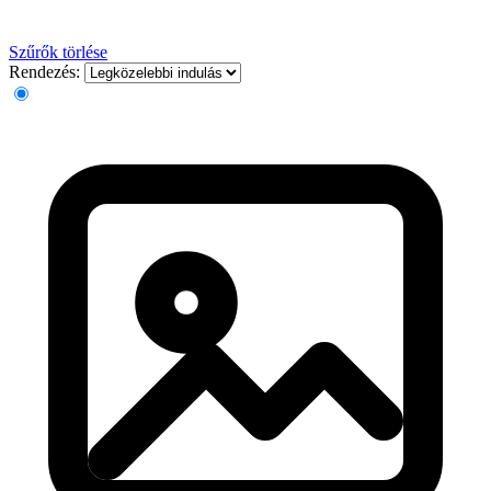
Szűrők törlése
Rendezés: