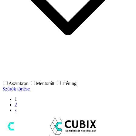
Aszinkron
Mentorált
Tréning
Szűrők törlése
1
2
›