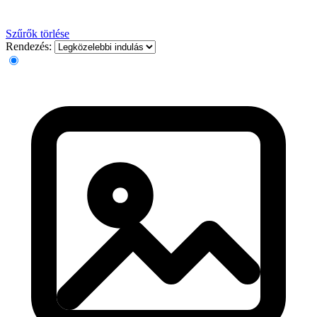
Szűrők törlése
Rendezés: