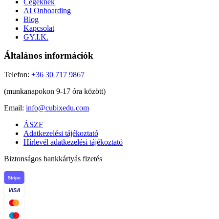
Cégeknek
AI Onboarding
Blog
Kapcsolat
GY.I.K.
Általános információk
Telefon:
+36 30 717 9867
(munkanapokon 9-17 óra között)
Email:
info@cubixedu.com
ÁSZF
Adatkezelési tájékoztató
Hírlevél adatkezelési tájékoztató
Biztonságos bankkártyás fizetés
Stripe
VISA