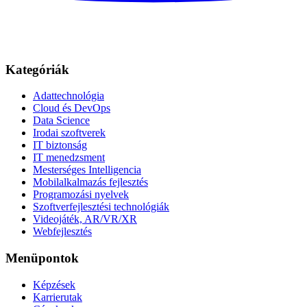
Kategóriák
Adattechnológia
Cloud és DevOps
Data Science
Irodai szoftverek
IT biztonság
IT menedzsment
Mesterséges Intelligencia
Mobilalkalmazás fejlesztés
Programozási nyelvek
Szoftverfejlesztési technológiák
Videojáték, AR/VR/XR
Webfejlesztés
Menüpontok
Képzések
Karrierutak