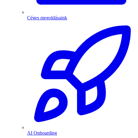
Céges megoldásaink
AI Onboarding