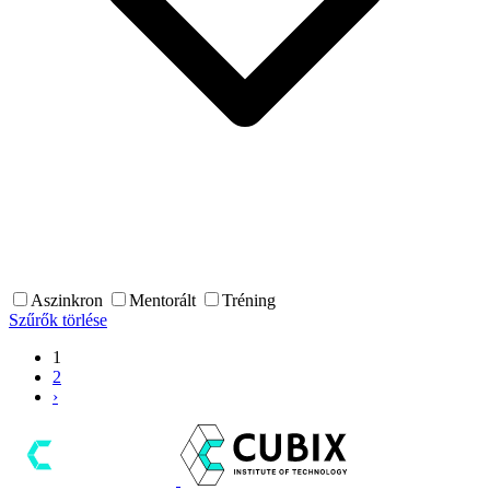
Aszinkron
Mentorált
Tréning
Szűrők törlése
1
2
›