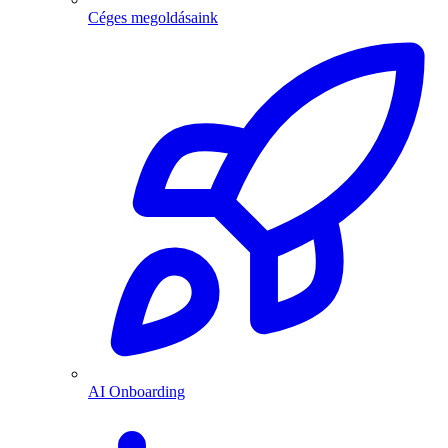
Céges megoldásaink
AI Onboarding