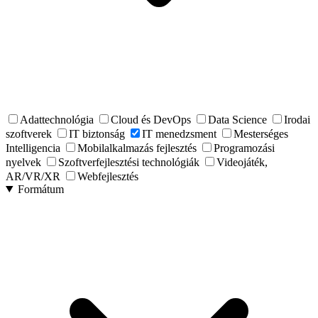
Adattechnológia
Cloud és DevOps
Data Science
Irodai
szoftverek
IT biztonság
IT menedzsment
Mesterséges
Intelligencia
Mobilalkalmazás fejlesztés
Programozási
nyelvek
Szoftverfejlesztési technológiák
Videojáték,
AR/VR/XR
Webfejlesztés
Formátum