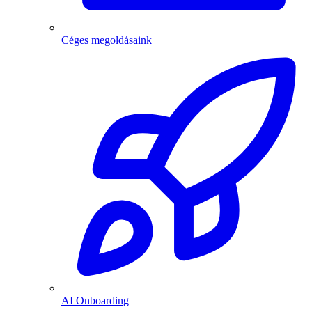
Céges megoldásaink
AI Onboarding