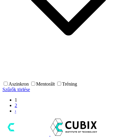
Aszinkron
Mentorált
Tréning
Szűrők törlése
1
2
›