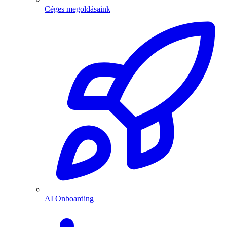
Céges megoldásaink
AI Onboarding