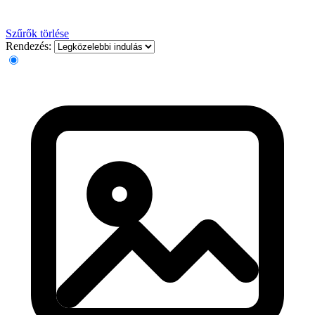
Szűrők törlése
Rendezés: