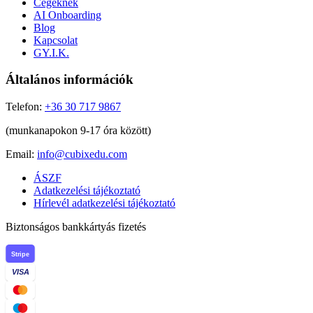
Cégeknek
AI Onboarding
Blog
Kapcsolat
GY.I.K.
Általános információk
Telefon:
+36 30 717 9867
(munkanapokon 9-17 óra között)
Email:
info@cubixedu.com
ÁSZF
Adatkezelési tájékoztató
Hírlevél adatkezelési tájékoztató
Biztonságos bankkártyás fizetés
Stripe
VISA