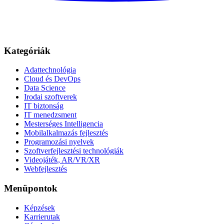
Kategóriák
Adattechnológia
Cloud és DevOps
Data Science
Irodai szoftverek
IT biztonság
IT menedzsment
Mesterséges Intelligencia
Mobilalkalmazás fejlesztés
Programozási nyelvek
Szoftverfejlesztési technológiák
Videojáték, AR/VR/XR
Webfejlesztés
Menüpontok
Képzések
Karrierutak