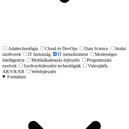
Adattechnológia
Cloud és DevOps
Data Science
Irodai
szoftverek
IT biztonság
IT menedzsment
Mesterséges
Intelligencia
Mobilalkalmazás fejlesztés
Programozási
nyelvek
Szoftverfejlesztési technológiák
Videojáték,
AR/VR/XR
Webfejlesztés
Formátum