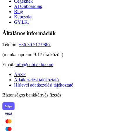
Cégeknek
AI Onboarding
Blog
Kapcsolat
GY.I.K.
Általános információk
Telefon:
+36 30 717 9867
(munkanapokon 9-17 óra között)
Email:
info@cubixedu.com
ÁSZF
Adatkezelési tájékoztató
Hírlevél adatkezelési tájékoztató
Biztonságos bankkártyás fizetés
Stripe
VISA