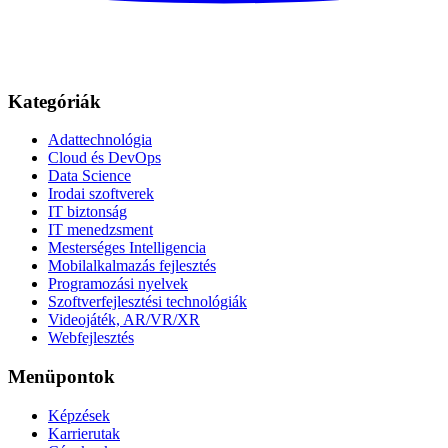
Kategóriák
Adattechnológia
Cloud és DevOps
Data Science
Irodai szoftverek
IT biztonság
IT menedzsment
Mesterséges Intelligencia
Mobilalkalmazás fejlesztés
Programozási nyelvek
Szoftverfejlesztési technológiák
Videojáték, AR/VR/XR
Webfejlesztés
Menüpontok
Képzések
Karrierutak