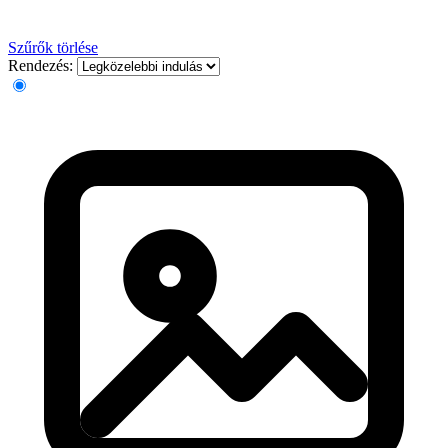
Szűrők törlése
Rendezés: