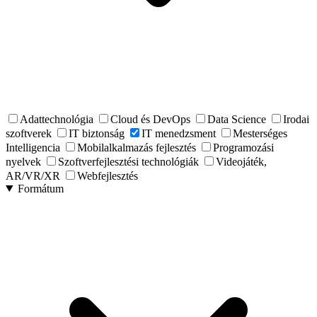
Adattechnológia
Cloud és DevOps
Data Science
Irodai
szoftverek
IT biztonság
IT menedzsment
Mesterséges
Intelligencia
Mobilalkalmazás fejlesztés
Programozási
nyelvek
Szoftverfejlesztési technológiák
Videojáték,
AR/VR/XR
Webfejlesztés
Formátum