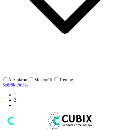
Aszinkron
Mentorált
Tréning
Szűrők törlése
1
2
›