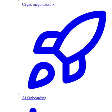
Céges megoldásaink
AI Onboarding