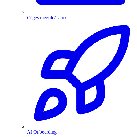
Céges megoldásaink
AI Onboarding