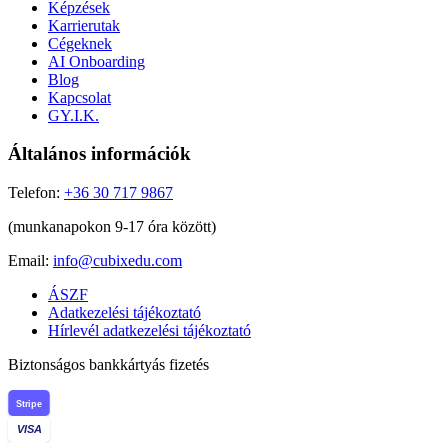
Képzések
Karrierutak
Cégeknek
AI Onboarding
Blog
Kapcsolat
GY.I.K.
Általános információk
Telefon:
+36 30 717 9867
(munkanapokon 9-17 óra között)
Email:
info@cubixedu.com
ÁSZF
Adatkezelési tájékoztató
Hírlevél adatkezelési tájékoztató
Biztonságos bankkártyás fizetés
Stripe
VISA