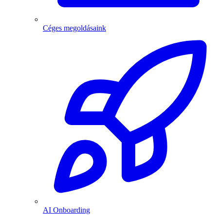
Céges megoldásaink
AI Onboarding