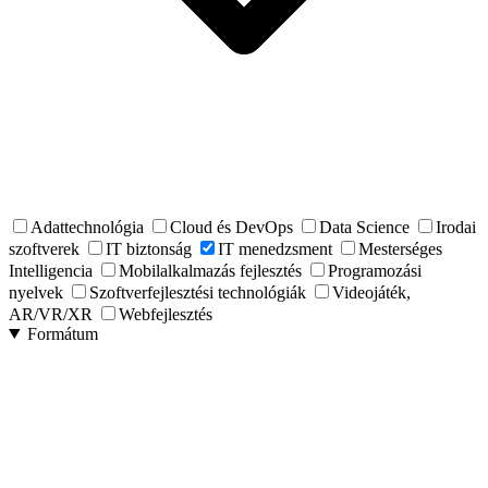
Adattechnológia
Cloud és DevOps
Data Science
Irodai
szoftverek
IT biztonság
IT menedzsment
Mesterséges
Intelligencia
Mobilalkalmazás fejlesztés
Programozási
nyelvek
Szoftverfejlesztési technológiák
Videojáték,
AR/VR/XR
Webfejlesztés
Formátum