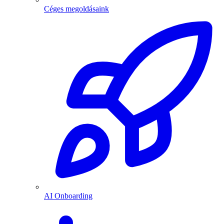
Céges megoldásaink
AI Onboarding