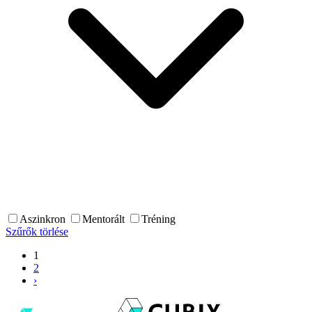
Aszinkron
Mentorált
Tréning
Szűrők törlése
1
2
›