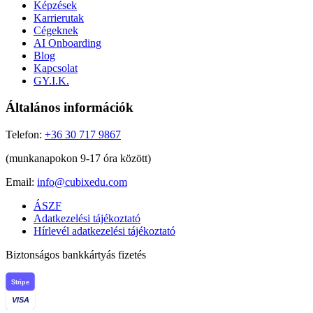
Képzések
Karrierutak
Cégeknek
AI Onboarding
Blog
Kapcsolat
GY.I.K.
Általános információk
Telefon:
+36 30 717 9867
(munkanapokon 9-17 óra között)
Email:
info@cubixedu.com
ÁSZF
Adatkezelési tájékoztató
Hírlevél adatkezelési tájékoztató
Biztonságos bankkártyás fizetés
Stripe
VISA