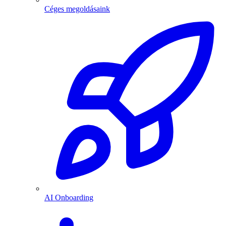
Céges megoldásaink
AI Onboarding