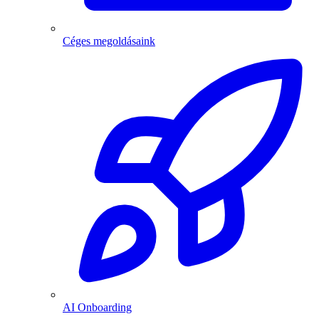
Céges megoldásaink
AI Onboarding