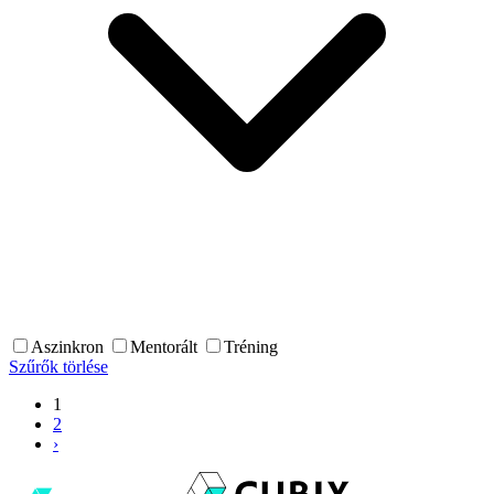
Aszinkron
Mentorált
Tréning
Szűrők törlése
1
2
›