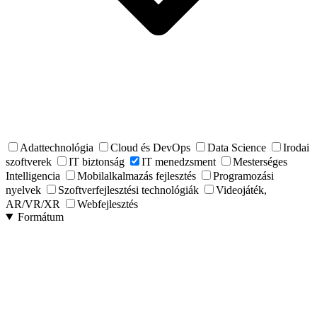
Adattechnológia
Cloud és DevOps
Data Science
Irodai
szoftverek
IT biztonság
IT menedzsment
Mesterséges
Intelligencia
Mobilalkalmazás fejlesztés
Programozási
nyelvek
Szoftverfejlesztési technológiák
Videojáték,
AR/VR/XR
Webfejlesztés
Formátum