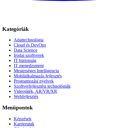
Kategóriák
Adattechnológia
Cloud és DevOps
Data Science
Irodai szoftverek
IT biztonság
IT menedzsment
Mesterséges Intelligencia
Mobilalkalmazás fejlesztés
Programozási nyelvek
Szoftverfejlesztési technológiák
Videojáték, AR/VR/XR
Webfejlesztés
Menüpontok
Képzések
Karrierutak