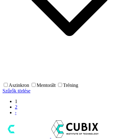
Aszinkron
Mentorált
Tréning
Szűrők törlése
1
2
›