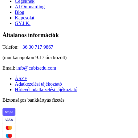
Cégeknek
AI Onboarding
Blog
Kapcsolat
GY.I.K.
Általános információk
Telefon:
+36 30 717 9867
(munkanapokon 9-17 óra között)
Email:
info@cubixedu.com
ÁSZF
Adatkezelési tájékoztató
Hírlevél adatkezelési tájékoztató
Biztonságos bankkártyás fizetés
Stripe
VISA