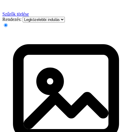
Szűrők törlése
Rendezés: