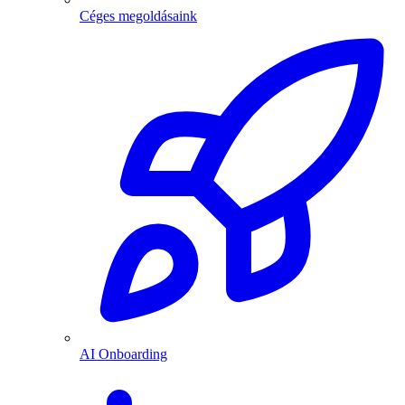
Céges megoldásaink
AI Onboarding