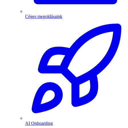
Céges megoldásaink
AI Onboarding