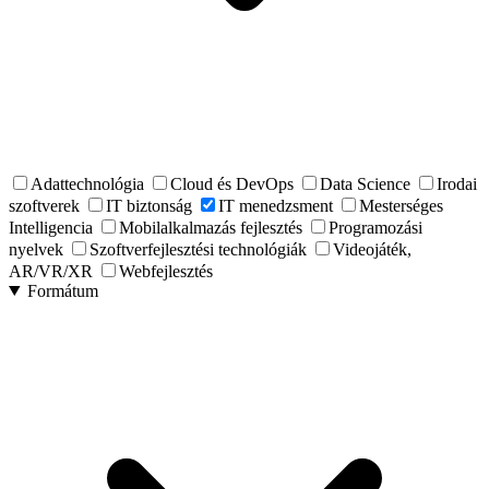
Adattechnológia
Cloud és DevOps
Data Science
Irodai
szoftverek
IT biztonság
IT menedzsment
Mesterséges
Intelligencia
Mobilalkalmazás fejlesztés
Programozási
nyelvek
Szoftverfejlesztési technológiák
Videojáték,
AR/VR/XR
Webfejlesztés
Formátum