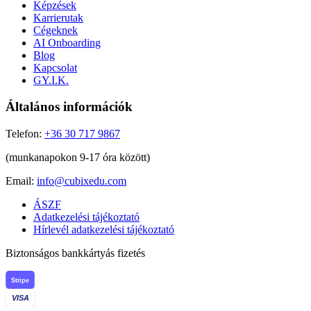
Képzések
Karrierutak
Cégeknek
AI Onboarding
Blog
Kapcsolat
GY.I.K.
Általános információk
Telefon:
+36 30 717 9867
(munkanapokon 9-17 óra között)
Email:
info@cubixedu.com
ÁSZF
Adatkezelési tájékoztató
Hírlevél adatkezelési tájékoztató
Biztonságos bankkártyás fizetés
Stripe
VISA