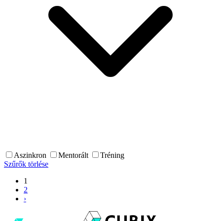
Aszinkron
Mentorált
Tréning
Szűrők törlése
1
2
›