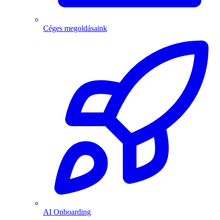
Céges megoldásaink
AI Onboarding