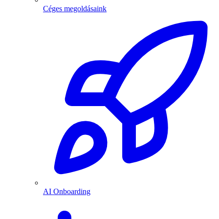
Céges megoldásaink
AI Onboarding