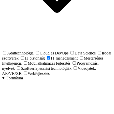
Adattechnológia
Cloud és DevOps
Data Science
Irodai
szoftverek
IT biztonság
IT menedzsment
Mesterséges
Intelligencia
Mobilalkalmazás fejlesztés
Programozási
nyelvek
Szoftverfejlesztési technológiák
Videojáték,
AR/VR/XR
Webfejlesztés
Formátum