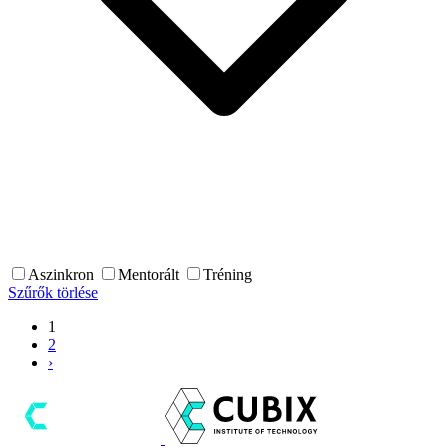
Aszinkron
Mentorált
Tréning
Szűrők törlése
1
2
›