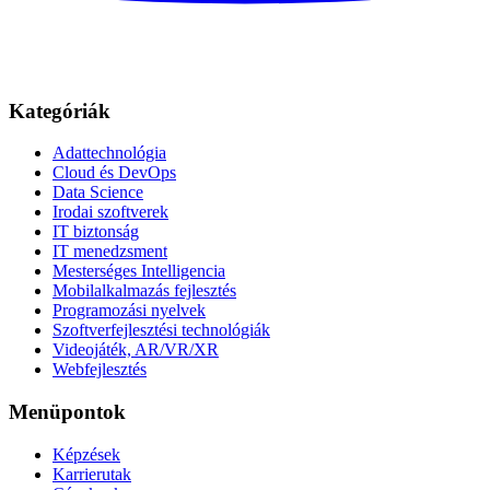
Kategóriák
Adattechnológia
Cloud és DevOps
Data Science
Irodai szoftverek
IT biztonság
IT menedzsment
Mesterséges Intelligencia
Mobilalkalmazás fejlesztés
Programozási nyelvek
Szoftverfejlesztési technológiák
Videojáték, AR/VR/XR
Webfejlesztés
Menüpontok
Képzések
Karrierutak