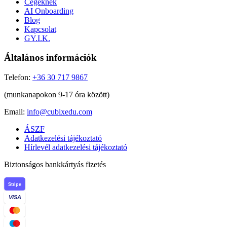
Cégeknek
AI Onboarding
Blog
Kapcsolat
GY.I.K.
Általános információk
Telefon:
+36 30 717 9867
(munkanapokon 9-17 óra között)
Email:
info@cubixedu.com
ÁSZF
Adatkezelési tájékoztató
Hírlevél adatkezelési tájékoztató
Biztonságos bankkártyás fizetés
Stripe
VISA