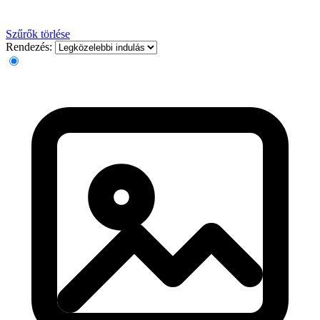
Szűrők törlése
Rendezés: