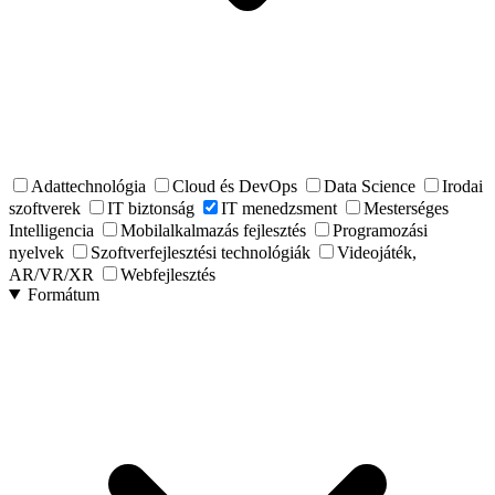
Adattechnológia
Cloud és DevOps
Data Science
Irodai
szoftverek
IT biztonság
IT menedzsment
Mesterséges
Intelligencia
Mobilalkalmazás fejlesztés
Programozási
nyelvek
Szoftverfejlesztési technológiák
Videojáték,
AR/VR/XR
Webfejlesztés
Formátum