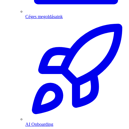
Céges megoldásaink
AI Onboarding