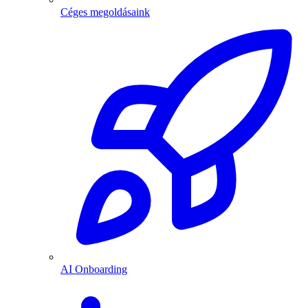
Céges megoldásaink
AI Onboarding