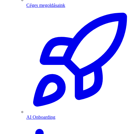
Céges megoldásaink
AI Onboarding