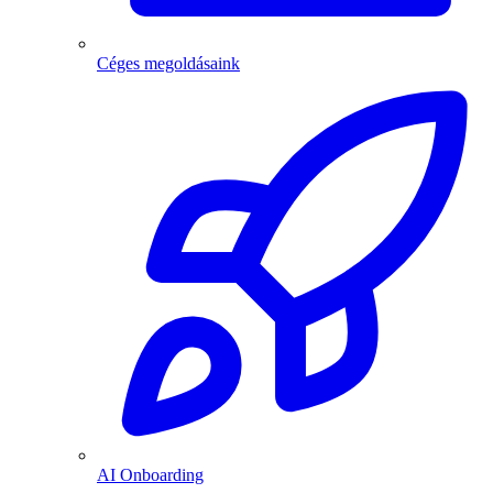
Céges megoldásaink
AI Onboarding