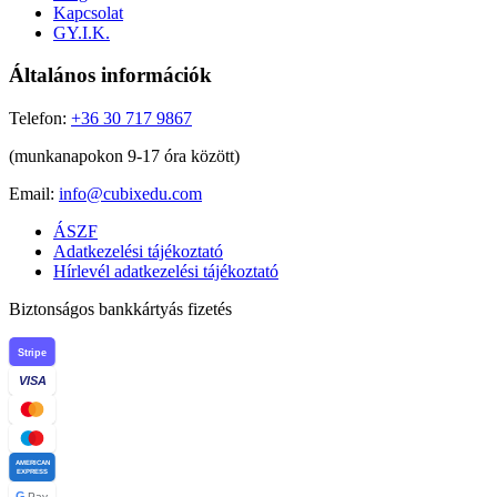
Kapcsolat
GY.I.K.
Általános információk
Telefon:
+36 30 717 9867
(munkanapokon 9-17 óra között)
Email:
info@cubixedu.com
ÁSZF
Adatkezelési tájékoztató
Hírlevél adatkezelési tájékoztató
Biztonságos bankkártyás fizetés
Stripe
VISA
AMERICAN
EXPRESS
G
Pay