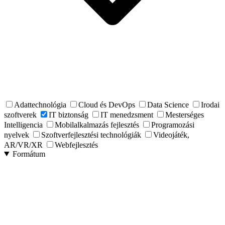
Adattechnológia
Cloud és DevOps
Data Science
Irodai
szoftverek
IT biztonság
IT menedzsment
Mesterséges
Intelligencia
Mobilalkalmazás fejlesztés
Programozási
nyelvek
Szoftverfejlesztési technológiák
Videojáték,
AR/VR/XR
Webfejlesztés
Formátum