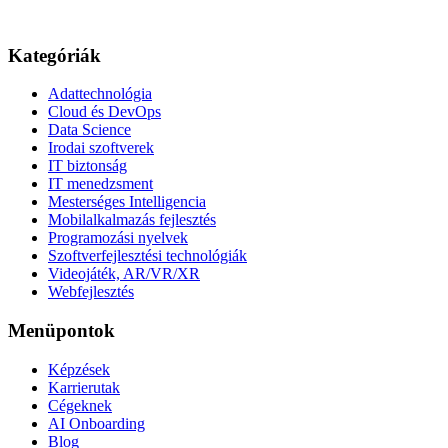
Kategóriák
Adattechnológia
Cloud és DevOps
Data Science
Irodai szoftverek
IT biztonság
IT menedzsment
Mesterséges Intelligencia
Mobilalkalmazás fejlesztés
Programozási nyelvek
Szoftverfejlesztési technológiák
Videojáték, AR/VR/XR
Webfejlesztés
Menüpontok
Képzések
Karrierutak
Cégeknek
AI Onboarding
Blog