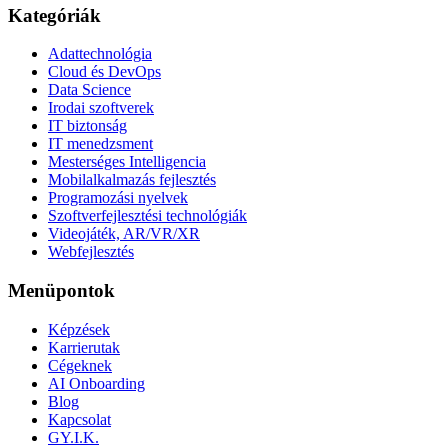
Kategóriák
Adattechnológia
Cloud és DevOps
Data Science
Irodai szoftverek
IT biztonság
IT menedzsment
Mesterséges Intelligencia
Mobilalkalmazás fejlesztés
Programozási nyelvek
Szoftverfejlesztési technológiák
Videojáték, AR/VR/XR
Webfejlesztés
Menüpontok
Képzések
Karrierutak
Cégeknek
AI Onboarding
Blog
Kapcsolat
GY.I.K.