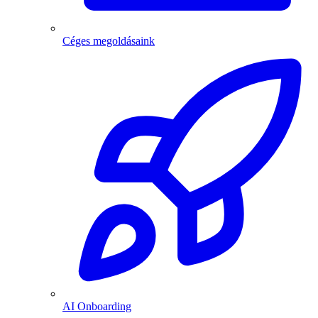
Céges megoldásaink
AI Onboarding