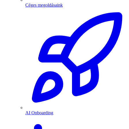
Céges megoldásaink
AI Onboarding