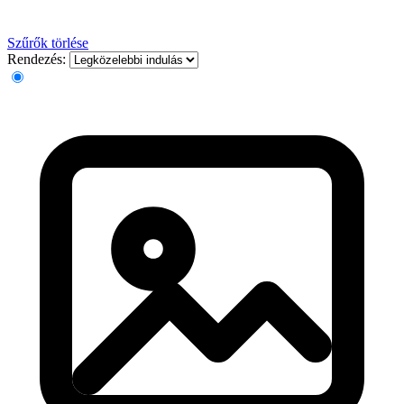
Szűrők törlése
Rendezés: