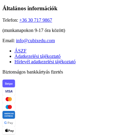
Általános információk
Telefon:
+36 30 717 9867
(munkanapokon 9-17 óra között)
Email:
info@cubixedu.com
ÁSZF
Adatkezelési tájékoztató
Hírlevél adatkezelési tájékoztató
Biztonságos bankkártyás fizetés
Stripe
VISA
AMERICAN
EXPRESS
G
Pay
Pay