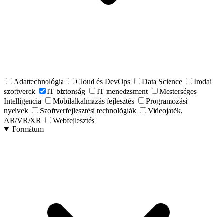
Adattechnológia
Cloud és DevOps
Data Science
Irodai
szoftverek
IT biztonság
IT menedzsment
Mesterséges
Intelligencia
Mobilalkalmazás fejlesztés
Programozási
nyelvek
Szoftverfejlesztési technológiák
Videojáték,
AR/VR/XR
Webfejlesztés
Formátum