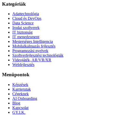
Kategóriák
Adattechnológia
Cloud és DevOps
Data Science
Irodai szoftverek
IT biztonság
IT menedzsment
Mesterséges Intelligencia
Mobilalkalmazás fejlesztés
Programozási nyelvek
Szoftverfejlesztési technológiák
Videojáték, AR/VR/XR
Webfejlesztés
Menüpontok
Képzések
Karrierutak
Cégeknek
AI Onboarding
Blog
Kapcsolat
GY.I.K.