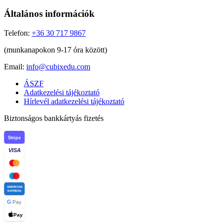
Általános információk
Telefon:
+36 30 717 9867
(munkanapokon 9-17 óra között)
Email:
info@cubixedu.com
ÁSZF
Adatkezelési tájékoztató
Hírlevél adatkezelési tájékoztató
Biztonságos bankkártyás fizetés
Stripe
VISA
AMERICAN
EXPRESS
G
Pay
Pay