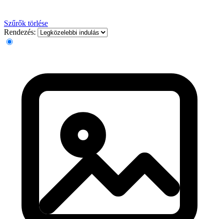
Szűrők törlése
Rendezés: