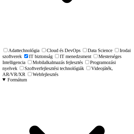
Adattechnológia
Cloud és DevOps
Data Science
Irodai
szoftverek
IT biztonság
IT menedzsment
Mesterséges
Intelligencia
Mobilalkalmazás fejlesztés
Programozási
nyelvek
Szoftverfejlesztési technológiák
Videojáték,
AR/VR/XR
Webfejlesztés
Formátum