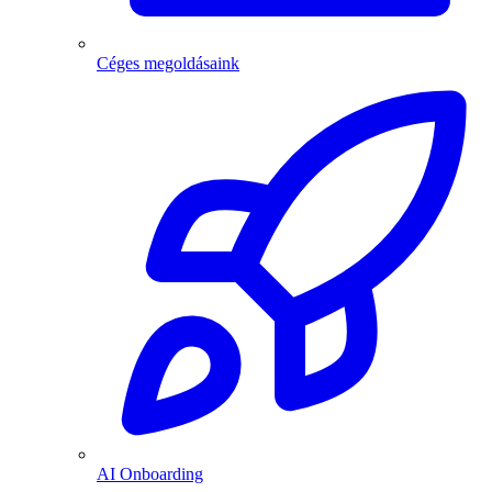
Céges megoldásaink
AI Onboarding