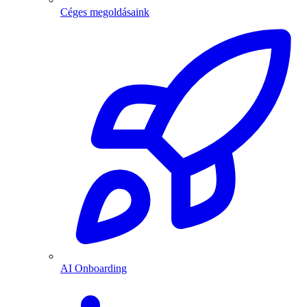
Céges megoldásaink
AI Onboarding