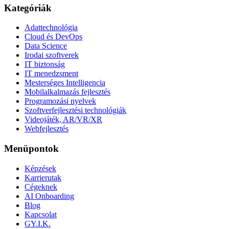
Kategóriák
Adattechnológia
Cloud és DevOps
Data Science
Irodai szoftverek
IT biztonság
IT menedzsment
Mesterséges Intelligencia
Mobilalkalmazás fejlesztés
Programozási nyelvek
Szoftverfejlesztési technológiák
Videojáték, AR/VR/XR
Webfejlesztés
Menüpontok
Képzések
Karrierutak
Cégeknek
AI Onboarding
Blog
Kapcsolat
GY.I.K.