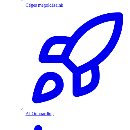
Céges megoldásaink
AI Onboarding