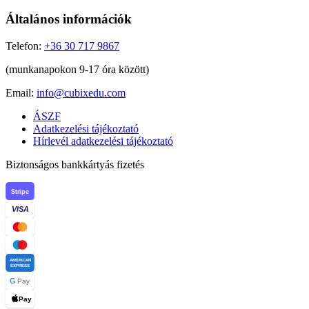
Általános információk
Telefon:
+36 30 717 9867
(munkanapokon 9-17 óra között)
Email:
info@cubixedu.com
ÁSZF
Adatkezelési tájékoztató
Hírlevél adatkezelési tájékoztató
Biztonságos bankkártyás fizetés
Stripe
VISA
AMERICAN
EXPRESS
G
Pay
Pay