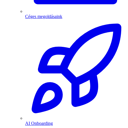
Céges megoldásaink
AI Onboarding