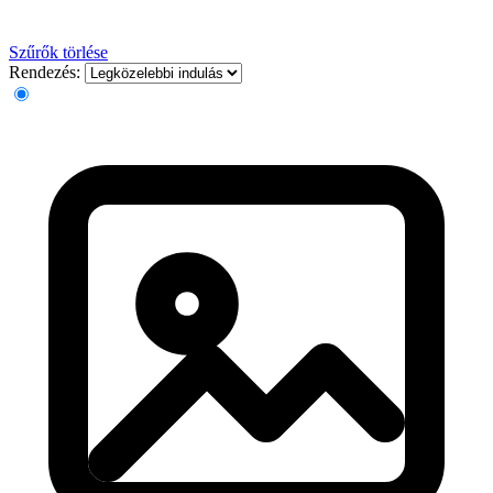
Szűrők törlése
Rendezés: