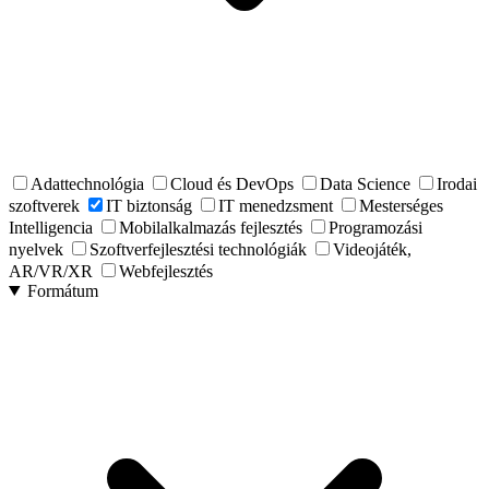
Adattechnológia
Cloud és DevOps
Data Science
Irodai
szoftverek
IT biztonság
IT menedzsment
Mesterséges
Intelligencia
Mobilalkalmazás fejlesztés
Programozási
nyelvek
Szoftverfejlesztési technológiák
Videojáték,
AR/VR/XR
Webfejlesztés
Formátum