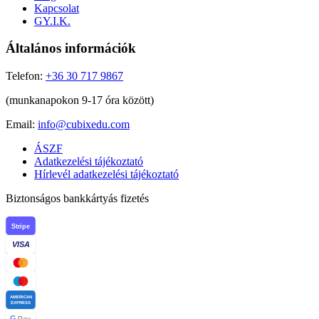
Kapcsolat
GY.I.K.
Általános információk
Telefon:
+36 30 717 9867
(munkanapokon 9-17 óra között)
Email:
info@cubixedu.com
ÁSZF
Adatkezelési tájékoztató
Hírlevél adatkezelési tájékoztató
Biztonságos bankkártyás fizetés
Stripe
VISA
AMERICAN
EXPRESS
G
Pay