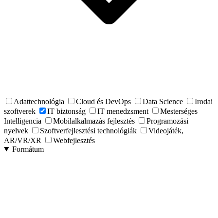
Adattechnológia
Cloud és DevOps
Data Science
Irodai
szoftverek
IT biztonság
IT menedzsment
Mesterséges
Intelligencia
Mobilalkalmazás fejlesztés
Programozási
nyelvek
Szoftverfejlesztési technológiák
Videojáték,
AR/VR/XR
Webfejlesztés
Formátum