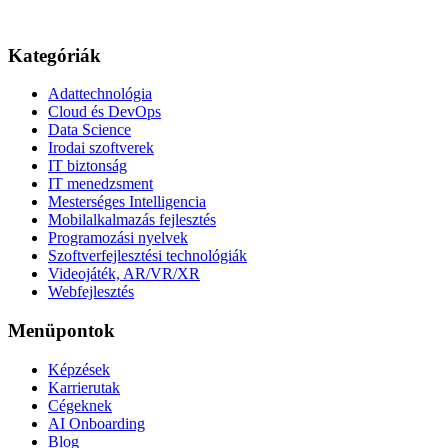
Kategóriák
Adattechnológia
Cloud és DevOps
Data Science
Irodai szoftverek
IT biztonság
IT menedzsment
Mesterséges Intelligencia
Mobilalkalmazás fejlesztés
Programozási nyelvek
Szoftverfejlesztési technológiák
Videojáték, AR/VR/XR
Webfejlesztés
Menüpontok
Képzések
Karrierutak
Cégeknek
AI Onboarding
Blog