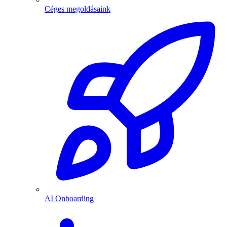
Céges megoldásaink
AI Onboarding