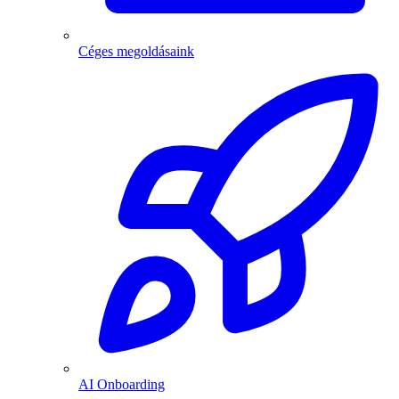
Céges megoldásaink
AI Onboarding