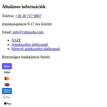
Általános információk
Telefon:
+36 30 717 9867
(munkanapokon 9-17 óra között)
Email:
info@cubixedu.com
ÁSZF
Adatkezelési tájékoztató
Hírlevél adatkezelési tájékoztató
Biztonságos bankkártyás fizetés
Stripe
VISA
AMERICAN
EXPRESS
G
Pay
Pay