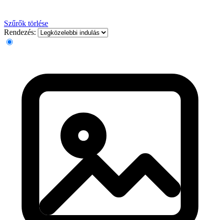
Szűrők törlése
Rendezés: