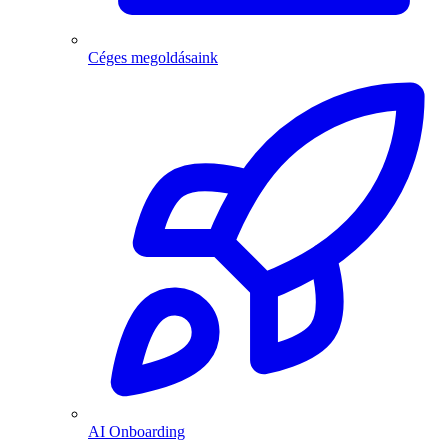
Céges megoldásaink
AI Onboarding