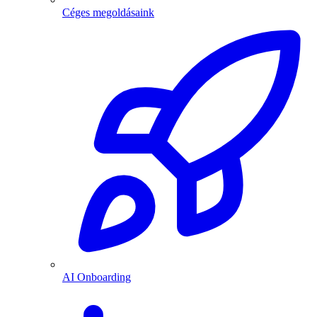
Céges megoldásaink
AI Onboarding