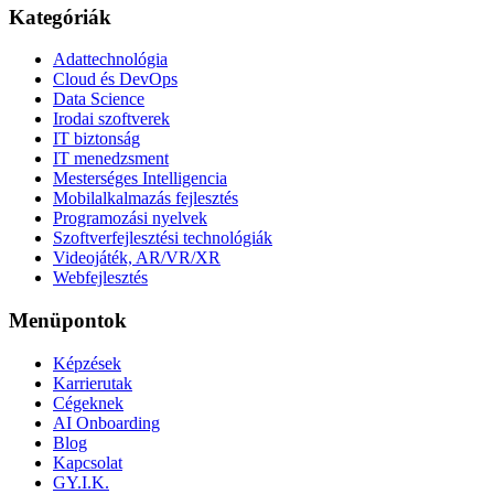
Kategóriák
Adattechnológia
Cloud és DevOps
Data Science
Irodai szoftverek
IT biztonság
IT menedzsment
Mesterséges Intelligencia
Mobilalkalmazás fejlesztés
Programozási nyelvek
Szoftverfejlesztési technológiák
Videojáték, AR/VR/XR
Webfejlesztés
Menüpontok
Képzések
Karrierutak
Cégeknek
AI Onboarding
Blog
Kapcsolat
GY.I.K.