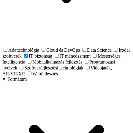
Adattechnológia
Cloud és DevOps
Data Science
Irodai
szoftverek
IT biztonság
IT menedzsment
Mesterséges
Intelligencia
Mobilalkalmazás fejlesztés
Programozási
nyelvek
Szoftverfejlesztési technológiák
Videojáték,
AR/VR/XR
Webfejlesztés
Formátum