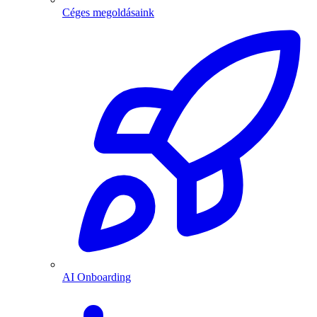
Céges megoldásaink
AI Onboarding