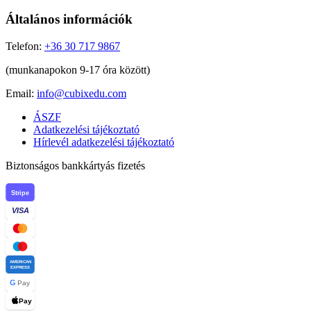
Általános információk
Telefon:
+36 30 717 9867
(munkanapokon 9-17 óra között)
Email:
info@cubixedu.com
ÁSZF
Adatkezelési tájékoztató
Hírlevél adatkezelési tájékoztató
Biztonságos bankkártyás fizetés
Stripe
VISA
AMERICAN
EXPRESS
G
Pay
Pay