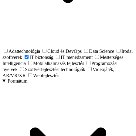
Adattechnológia
Cloud és DevOps
Data Science
Irodai
szoftverek
IT biztonság
IT menedzsment
Mesterséges
Intelligencia
Mobilalkalmazás fejlesztés
Programozási
nyelvek
Szoftverfejlesztési technológiák
Videojáték,
AR/VR/XR
Webfejlesztés
Formátum