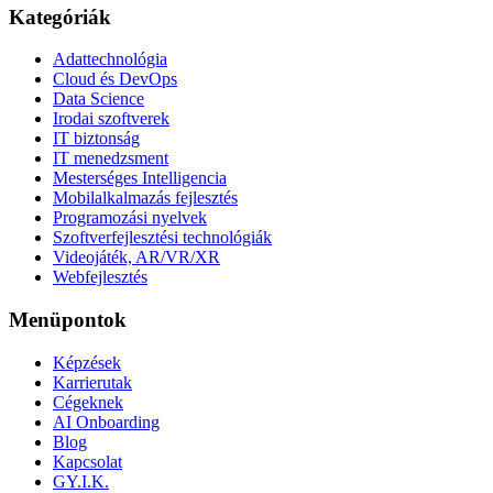
Kategóriák
Adattechnológia
Cloud és DevOps
Data Science
Irodai szoftverek
IT biztonság
IT menedzsment
Mesterséges Intelligencia
Mobilalkalmazás fejlesztés
Programozási nyelvek
Szoftverfejlesztési technológiák
Videojáték, AR/VR/XR
Webfejlesztés
Menüpontok
Képzések
Karrierutak
Cégeknek
AI Onboarding
Blog
Kapcsolat
GY.I.K.