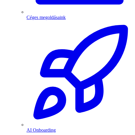
Céges megoldásaink
AI Onboarding