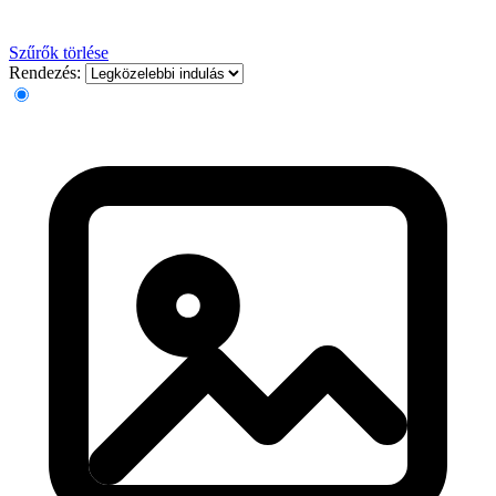
Szűrők törlése
Rendezés: