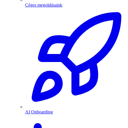
Céges megoldásaink
AI Onboarding