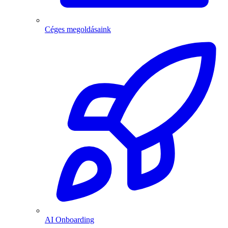
Céges megoldásaink
AI Onboarding