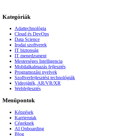
Kategóriák
Adattechnológia
Cloud és DevOps
Data Science
Irodai szoftverek
IT biztonság
IT menedzsment
Mesterséges Intelligencia
Mobilalkalmazás fejlesztés
Programozási nyelvek
Szoftverfejlesztési technológiák
Videojáték, AR/VR/XR
Webfejlesztés
Menüpontok
Képzések
Karrierutak
Cégeknek
AI Onboarding
Blog