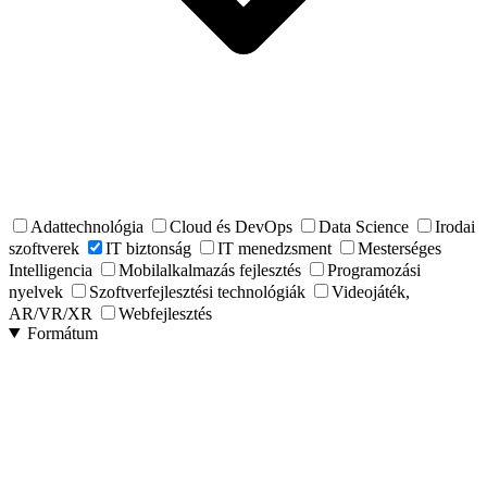
Adattechnológia
Cloud és DevOps
Data Science
Irodai
szoftverek
IT biztonság
IT menedzsment
Mesterséges
Intelligencia
Mobilalkalmazás fejlesztés
Programozási
nyelvek
Szoftverfejlesztési technológiák
Videojáték,
AR/VR/XR
Webfejlesztés
Formátum