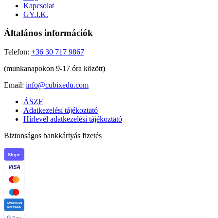
Kapcsolat
GY.I.K.
Általános információk
Telefon:
+36 30 717 9867
(munkanapokon 9-17 óra között)
Email:
info@cubixedu.com
ÁSZF
Adatkezelési tájékoztató
Hírlevél adatkezelési tájékoztató
Biztonságos bankkártyás fizetés
Stripe
VISA
AMERICAN
EXPRESS
G
Pay