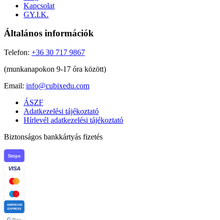
Kapcsolat
GY.I.K.
Általános információk
Telefon:
+36 30 717 9867
(munkanapokon 9-17 óra között)
Email:
info@cubixedu.com
ÁSZF
Adatkezelési tájékoztató
Hírlevél adatkezelési tájékoztató
Biztonságos bankkártyás fizetés
Stripe
VISA
AMERICAN
EXPRESS
G
Pay