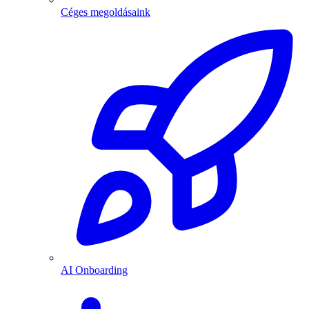
Céges megoldásaink
AI Onboarding