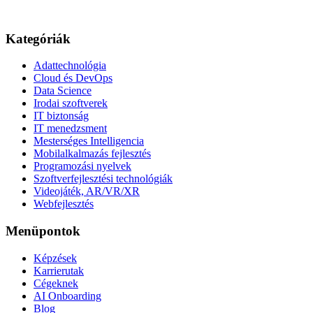
Kategóriák
Adattechnológia
Cloud és DevOps
Data Science
Irodai szoftverek
IT biztonság
IT menedzsment
Mesterséges Intelligencia
Mobilalkalmazás fejlesztés
Programozási nyelvek
Szoftverfejlesztési technológiák
Videojáték, AR/VR/XR
Webfejlesztés
Menüpontok
Képzések
Karrierutak
Cégeknek
AI Onboarding
Blog