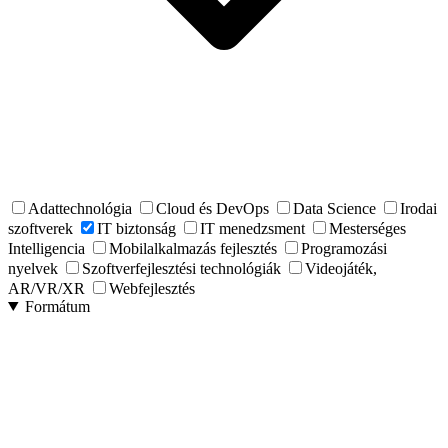
Adattechnológia
Cloud és DevOps
Data Science
Irodai
szoftverek
IT biztonság
IT menedzsment
Mesterséges
Intelligencia
Mobilalkalmazás fejlesztés
Programozási
nyelvek
Szoftverfejlesztési technológiák
Videojáték,
AR/VR/XR
Webfejlesztés
Formátum