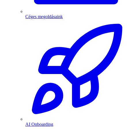
Céges megoldásaink
AI Onboarding