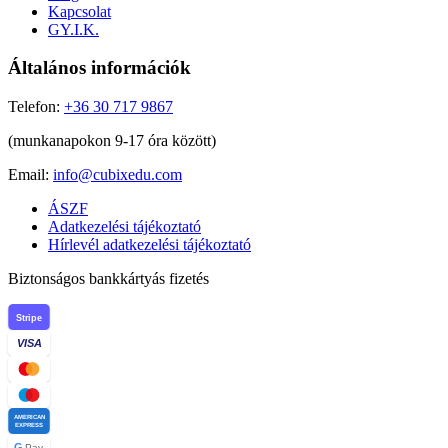
Kapcsolat
GY.I.K.
Általános információk
Telefon:
+36 30 717 9867
(munkanapokon 9-17 óra között)
Email:
info@cubixedu.com
ÁSZF
Adatkezelési tájékoztató
Hírlevél adatkezelési tájékoztató
Biztonságos bankkártyás fizetés
Stripe
VISA
AMERICAN
EXPRESS
G
Pay