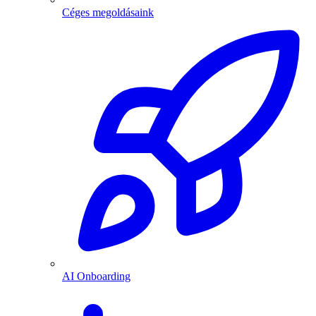
Céges megoldásaink
AI Onboarding