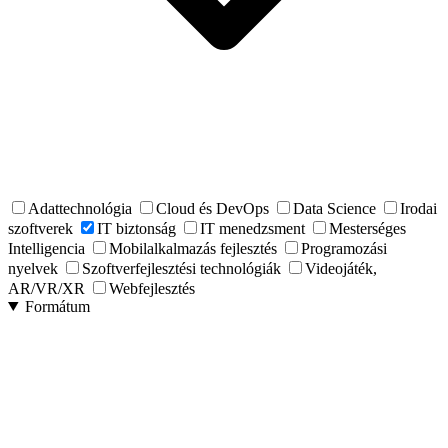
Adattechnológia
Cloud és DevOps
Data Science
Irodai
szoftverek
IT biztonság
IT menedzsment
Mesterséges
Intelligencia
Mobilalkalmazás fejlesztés
Programozási
nyelvek
Szoftverfejlesztési technológiák
Videojáték,
AR/VR/XR
Webfejlesztés
Formátum