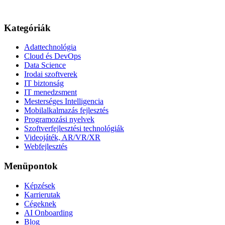
Kategóriák
Adattechnológia
Cloud és DevOps
Data Science
Irodai szoftverek
IT biztonság
IT menedzsment
Mesterséges Intelligencia
Mobilalkalmazás fejlesztés
Programozási nyelvek
Szoftverfejlesztési technológiák
Videojáték, AR/VR/XR
Webfejlesztés
Menüpontok
Képzések
Karrierutak
Cégeknek
AI Onboarding
Blog