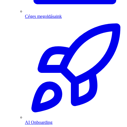
Céges megoldásaink
AI Onboarding