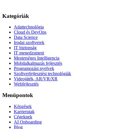
Kategóriák
Adattechnológia
Cloud és DevOps
Data Science
Irodai szoftverek
IT biztonság
IT menedzsment
Mesterséges Intelligencia
Mobilalkalmazás fejlesztés
Programozási nyelvek
Szoftverfejlesztési technológiák
Videojáték, AR/VR/XR
Webfejlesztés
Menüpontok
Képzések
Karrierutak
Cégeknek
AI Onboarding
Blog