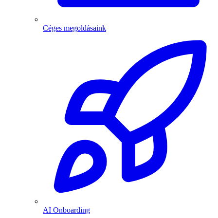
Céges megoldásaink
AI Onboarding