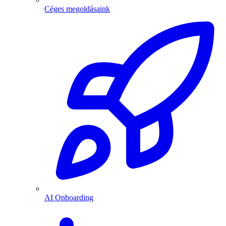
Céges megoldásaink
AI Onboarding