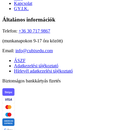
Kapcsolat
GY.I.K.
Általános információk
Telefon:
+36 30 717 9867
(munkanapokon 9-17 óra között)
Email:
info@cubixedu.com
ÁSZF
Adatkezelési tájékoztató
Hírlevél adatkezelési tájékoztató
Biztonságos bankkártyás fizetés
Stripe
VISA
AMERICAN
EXPRESS
G
Pay