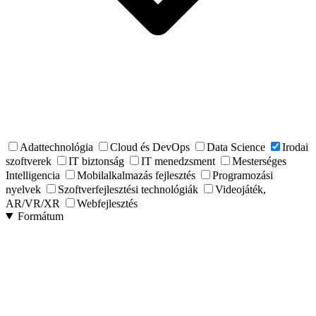
Adattechnológia
Cloud és DevOps
Data Science
Irodai
szoftverek
IT biztonság
IT menedzsment
Mesterséges
Intelligencia
Mobilalkalmazás fejlesztés
Programozási
nyelvek
Szoftverfejlesztési technológiák
Videojáték,
AR/VR/XR
Webfejlesztés
Formátum