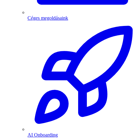
Céges megoldásaink
AI Onboarding