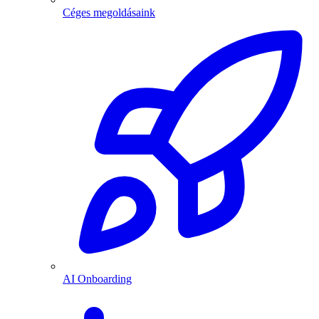
Céges megoldásaink
AI Onboarding