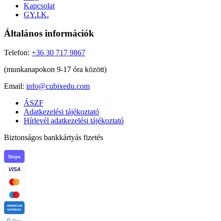
Kapcsolat
GY.I.K.
Általános információk
Telefon:
+36 30 717 9867
(munkanapokon 9-17 óra között)
Email:
info@cubixedu.com
ÁSZF
Adatkezelési tájékoztató
Hírlevél adatkezelési tájékoztató
Biztonságos bankkártyás fizetés
Stripe
VISA
AMERICAN
EXPRESS
G
Pay