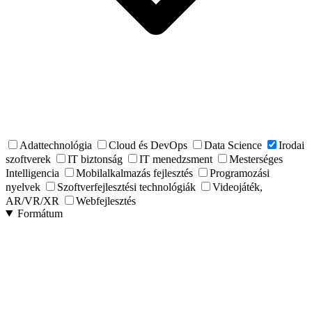
Adattechnológia
Cloud és DevOps
Data Science
Irodai
szoftverek
IT biztonság
IT menedzsment
Mesterséges
Intelligencia
Mobilalkalmazás fejlesztés
Programozási
nyelvek
Szoftverfejlesztési technológiák
Videojáték,
AR/VR/XR
Webfejlesztés
Formátum