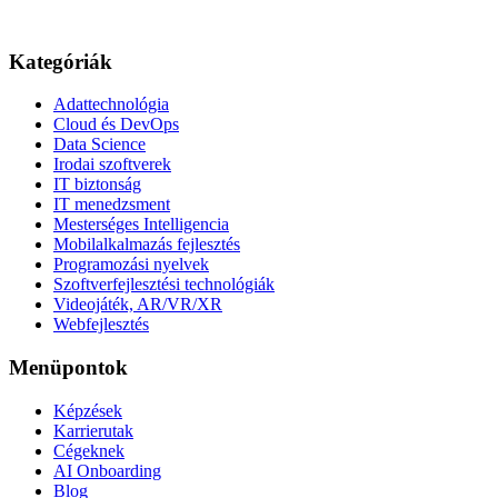
Kategóriák
Adattechnológia
Cloud és DevOps
Data Science
Irodai szoftverek
IT biztonság
IT menedzsment
Mesterséges Intelligencia
Mobilalkalmazás fejlesztés
Programozási nyelvek
Szoftverfejlesztési technológiák
Videojáték, AR/VR/XR
Webfejlesztés
Menüpontok
Képzések
Karrierutak
Cégeknek
AI Onboarding
Blog