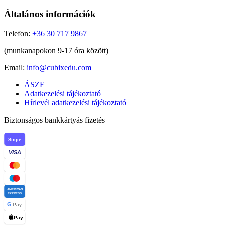
Általános információk
Telefon:
+36 30 717 9867
(munkanapokon 9-17 óra között)
Email:
info@cubixedu.com
ÁSZF
Adatkezelési tájékoztató
Hírlevél adatkezelési tájékoztató
Biztonságos bankkártyás fizetés
Stripe
VISA
AMERICAN
EXPRESS
G
Pay
Pay