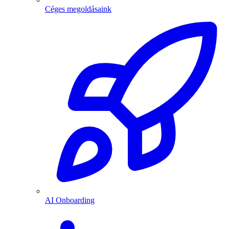
Céges megoldásaink
AI Onboarding