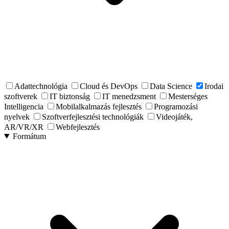
Adattechnológia
Cloud és DevOps
Data Science
Irodai
szoftverek
IT biztonság
IT menedzsment
Mesterséges
Intelligencia
Mobilalkalmazás fejlesztés
Programozási
nyelvek
Szoftverfejlesztési technológiák
Videojáték,
AR/VR/XR
Webfejlesztés
Formátum