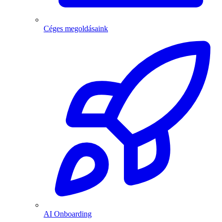
Céges megoldásaink
AI Onboarding