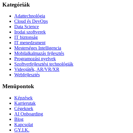
Kategóriák
Adattechnológia
Cloud és DevOps
Data Science
Irodai szoftverek
IT biztonság
IT menedzsment
Mesterséges Intelligencia
Mobilalkalmazás fejlesztés
Programozási nyelvek
Szoftverfejlesztési technológiák
Videojáték, AR/VR/XR
Webfejlesztés
Menüpontok
Képzések
Karrierutak
Cégeknek
AI Onboarding
Blog
Kapcsolat
GY.I.K.