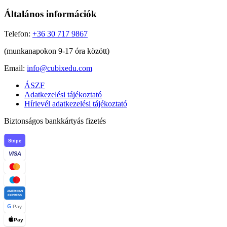
Általános információk
Telefon:
+36 30 717 9867
(munkanapokon 9-17 óra között)
Email:
info@cubixedu.com
ÁSZF
Adatkezelési tájékoztató
Hírlevél adatkezelési tájékoztató
Biztonságos bankkártyás fizetés
Stripe
VISA
AMERICAN
EXPRESS
G
Pay
Pay