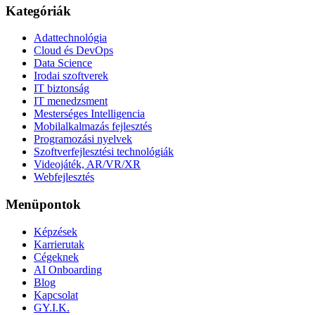
Kategóriák
Adattechnológia
Cloud és DevOps
Data Science
Irodai szoftverek
IT biztonság
IT menedzsment
Mesterséges Intelligencia
Mobilalkalmazás fejlesztés
Programozási nyelvek
Szoftverfejlesztési technológiák
Videojáték, AR/VR/XR
Webfejlesztés
Menüpontok
Képzések
Karrierutak
Cégeknek
AI Onboarding
Blog
Kapcsolat
GY.I.K.