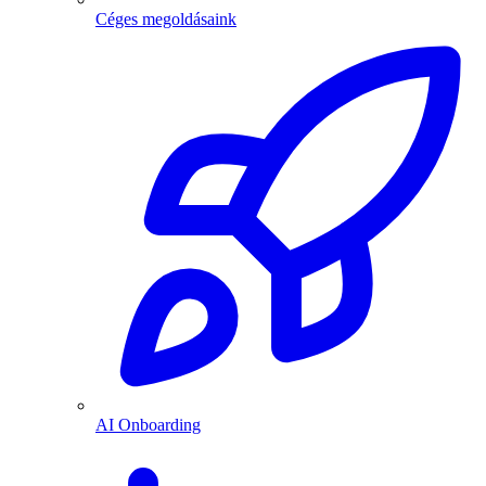
Céges megoldásaink
AI Onboarding