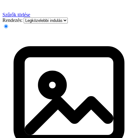
Szűrők törlése
Rendezés: