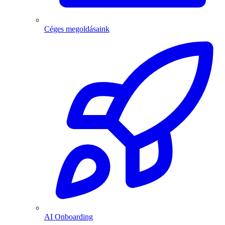
Céges megoldásaink
AI Onboarding