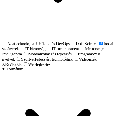
Adattechnológia
Cloud és DevOps
Data Science
Irodai
szoftverek
IT biztonság
IT menedzsment
Mesterséges
Intelligencia
Mobilalkalmazás fejlesztés
Programozási
nyelvek
Szoftverfejlesztési technológiák
Videojáték,
AR/VR/XR
Webfejlesztés
Formátum