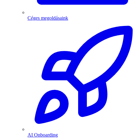
Céges megoldásaink
AI Onboarding