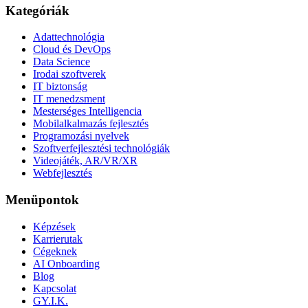
Kategóriák
Adattechnológia
Cloud és DevOps
Data Science
Irodai szoftverek
IT biztonság
IT menedzsment
Mesterséges Intelligencia
Mobilalkalmazás fejlesztés
Programozási nyelvek
Szoftverfejlesztési technológiák
Videojáték, AR/VR/XR
Webfejlesztés
Menüpontok
Képzések
Karrierutak
Cégeknek
AI Onboarding
Blog
Kapcsolat
GY.I.K.