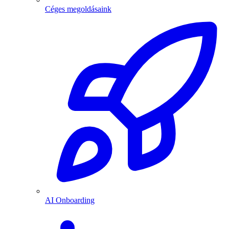
Céges megoldásaink
AI Onboarding