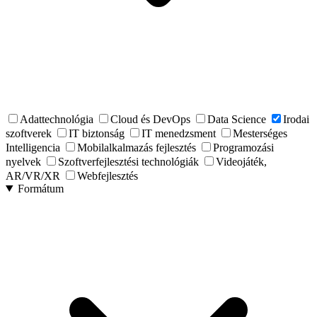
Adattechnológia
Cloud és DevOps
Data Science
Irodai
szoftverek
IT biztonság
IT menedzsment
Mesterséges
Intelligencia
Mobilalkalmazás fejlesztés
Programozási
nyelvek
Szoftverfejlesztési technológiák
Videojáték,
AR/VR/XR
Webfejlesztés
Formátum