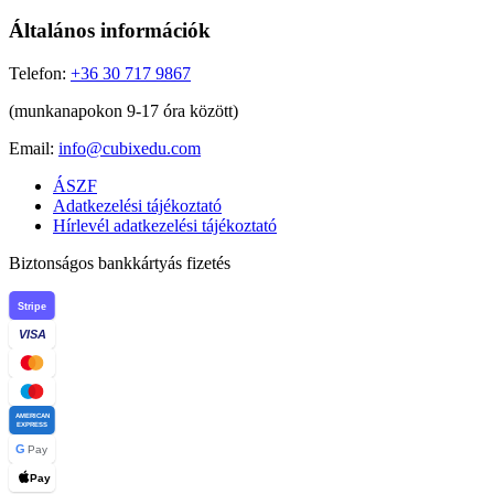
Általános információk
Telefon:
+36 30 717 9867
(munkanapokon 9-17 óra között)
Email:
info@cubixedu.com
ÁSZF
Adatkezelési tájékoztató
Hírlevél adatkezelési tájékoztató
Biztonságos bankkártyás fizetés
Stripe
VISA
AMERICAN
EXPRESS
G
Pay
Pay