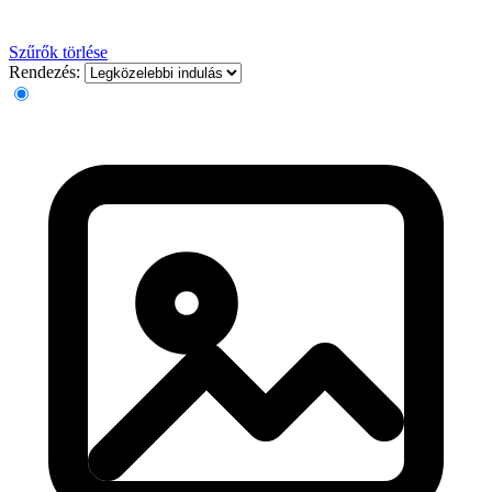
Szűrők törlése
Rendezés: