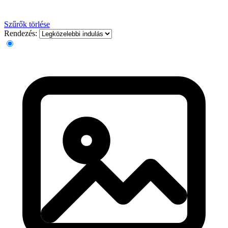
Szűrők törlése
Rendezés: