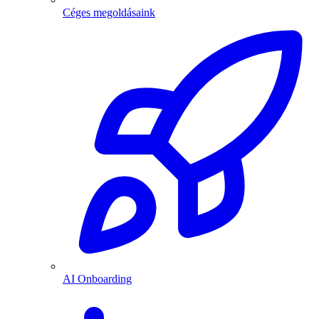
Céges megoldásaink
AI Onboarding