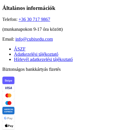
Általános információk
Telefon:
+36 30 717 9867
(munkanapokon 9-17 óra között)
Email:
info@cubixedu.com
ÁSZF
Adatkezelési tájékoztató
Hírlevél adatkezelési tájékoztató
Biztonságos bankkártyás fizetés
Stripe
VISA
AMERICAN
EXPRESS
G
Pay
Pay