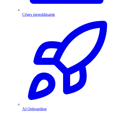
Céges megoldásaink
AI Onboarding