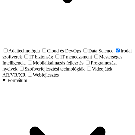
Adattechnológia
Cloud és DevOps
Data Science
Irodai
szoftverek
IT biztonság
IT menedzsment
Mesterséges
Intelligencia
Mobilalkalmazás fejlesztés
Programozási
nyelvek
Szoftverfejlesztési technológiák
Videojáték,
AR/VR/XR
Webfejlesztés
Formátum