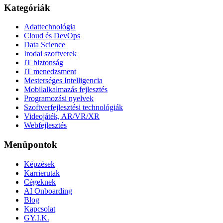
Kategóriák
Adattechnológia
Cloud és DevOps
Data Science
Irodai szoftverek
IT biztonság
IT menedzsment
Mesterséges Intelligencia
Mobilalkalmazás fejlesztés
Programozási nyelvek
Szoftverfejlesztési technológiák
Videojáték, AR/VR/XR
Webfejlesztés
Menüpontok
Képzések
Karrierutak
Cégeknek
AI Onboarding
Blog
Kapcsolat
GY.I.K.