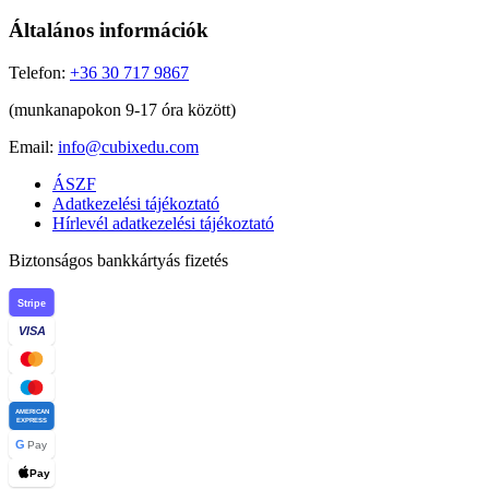
Általános információk
Telefon:
+36 30 717 9867
(munkanapokon 9-17 óra között)
Email:
info@cubixedu.com
ÁSZF
Adatkezelési tájékoztató
Hírlevél adatkezelési tájékoztató
Biztonságos bankkártyás fizetés
Stripe
VISA
AMERICAN
EXPRESS
G
Pay
Pay