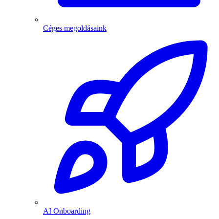
Céges megoldásaink
AI Onboarding