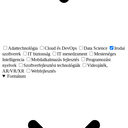
Adattechnológia
Cloud és DevOps
Data Science
Irodai
szoftverek
IT biztonság
IT menedzsment
Mesterséges
Intelligencia
Mobilalkalmazás fejlesztés
Programozási
nyelvek
Szoftverfejlesztési technológiák
Videojáték,
AR/VR/XR
Webfejlesztés
Formátum