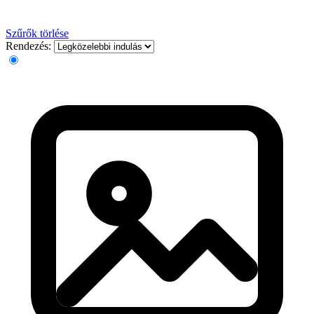
Szűrők törlése
Rendezés: