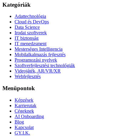
Kategóriák
Adattechnológia
Cloud és DevOps
Data Science
Irodai szoftverek
IT biztonság
IT menedzsment
Mesterséges Intelligencia
Mobilalkalmazás fejlesztés
Programozási nyelvek
Szoftverfejlesztési technológiák
Videojáték, AR/VR/XR
Webfejlesztés
Menüpontok
Képzések
Karrierutak
Cégeknek
AI Onboarding
Blog
Kapcsolat
GY.I.K.