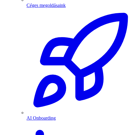
Céges megoldásaink
AI Onboarding