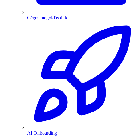
Céges megoldásaink
AI Onboarding