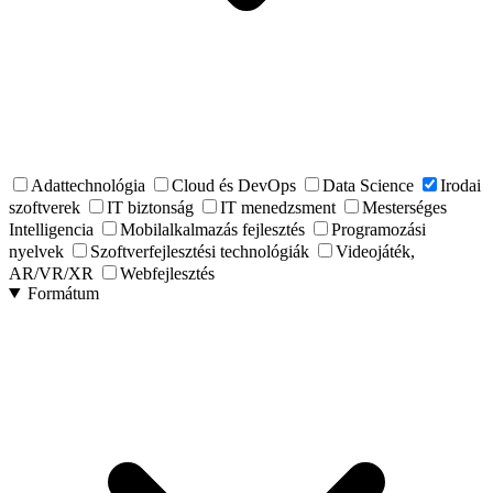
Adattechnológia
Cloud és DevOps
Data Science
Irodai
szoftverek
IT biztonság
IT menedzsment
Mesterséges
Intelligencia
Mobilalkalmazás fejlesztés
Programozási
nyelvek
Szoftverfejlesztési technológiák
Videojáték,
AR/VR/XR
Webfejlesztés
Formátum