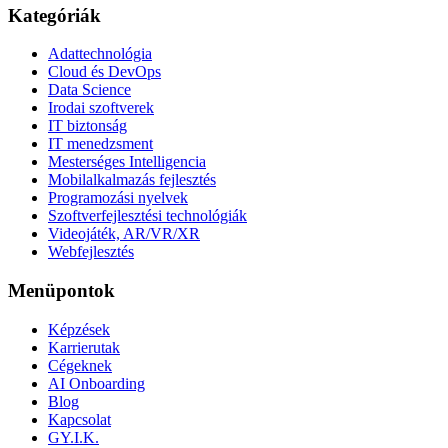
Kategóriák
Adattechnológia
Cloud és DevOps
Data Science
Irodai szoftverek
IT biztonság
IT menedzsment
Mesterséges Intelligencia
Mobilalkalmazás fejlesztés
Programozási nyelvek
Szoftverfejlesztési technológiák
Videojáték, AR/VR/XR
Webfejlesztés
Menüpontok
Képzések
Karrierutak
Cégeknek
AI Onboarding
Blog
Kapcsolat
GY.I.K.