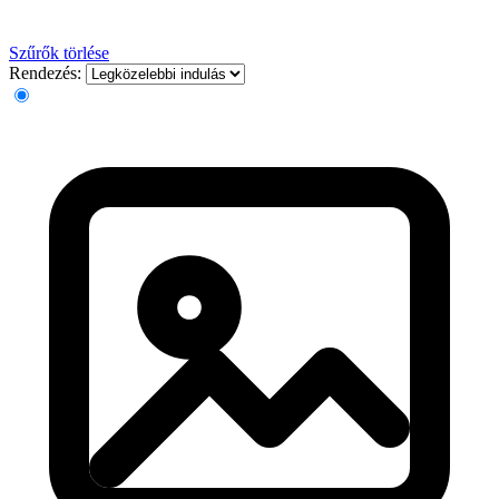
Szűrők törlése
Rendezés: