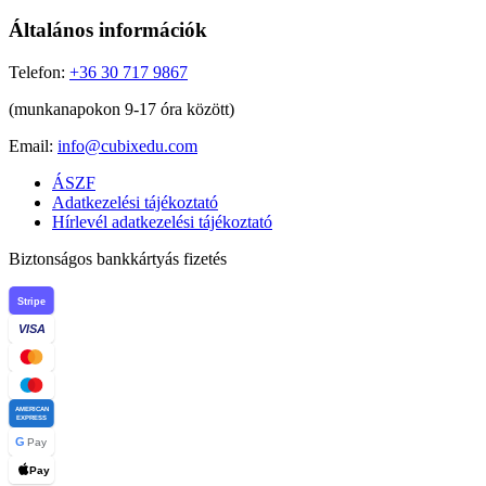
Általános információk
Telefon:
+36 30 717 9867
(munkanapokon 9-17 óra között)
Email:
info@cubixedu.com
ÁSZF
Adatkezelési tájékoztató
Hírlevél adatkezelési tájékoztató
Biztonságos bankkártyás fizetés
Stripe
VISA
AMERICAN
EXPRESS
G
Pay
Pay