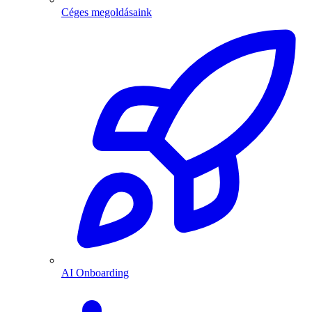
Céges megoldásaink
AI Onboarding