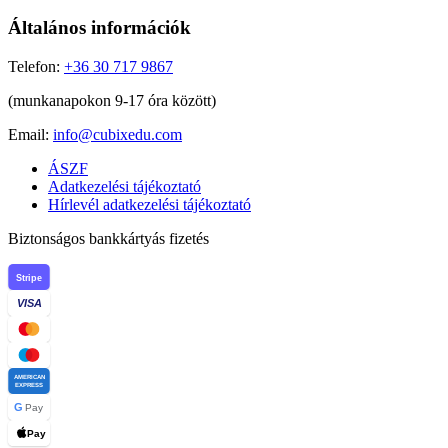
Általános információk
Telefon:
+36 30 717 9867
(munkanapokon 9-17 óra között)
Email:
info@cubixedu.com
ÁSZF
Adatkezelési tájékoztató
Hírlevél adatkezelési tájékoztató
Biztonságos bankkártyás fizetés
Stripe
VISA
AMERICAN
EXPRESS
G
Pay
Pay