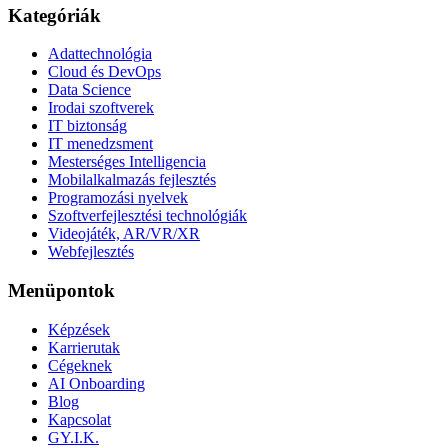
Kategóriák
Adattechnológia
Cloud és DevOps
Data Science
Irodai szoftverek
IT biztonság
IT menedzsment
Mesterséges Intelligencia
Mobilalkalmazás fejlesztés
Programozási nyelvek
Szoftverfejlesztési technológiák
Videojáték, AR/VR/XR
Webfejlesztés
Menüpontok
Képzések
Karrierutak
Cégeknek
AI Onboarding
Blog
Kapcsolat
GY.I.K.