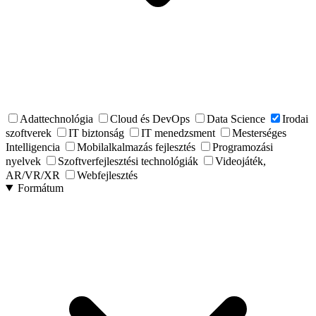
Adattechnológia
Cloud és DevOps
Data Science
Irodai
szoftverek
IT biztonság
IT menedzsment
Mesterséges
Intelligencia
Mobilalkalmazás fejlesztés
Programozási
nyelvek
Szoftverfejlesztési technológiák
Videojáték,
AR/VR/XR
Webfejlesztés
Formátum