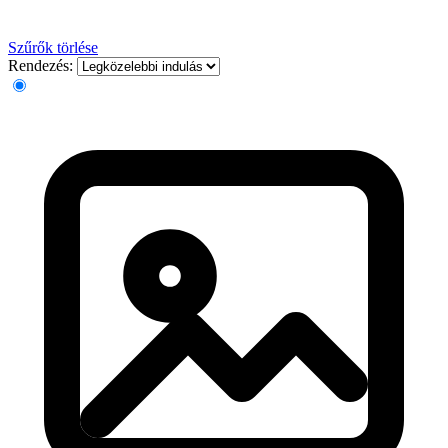
Szűrők törlése
Rendezés: