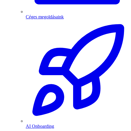
Céges megoldásaink
AI Onboarding