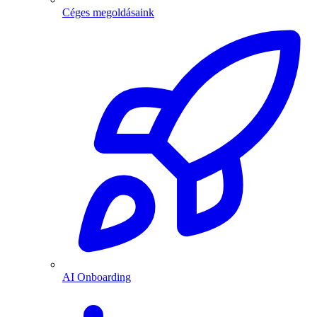
Céges megoldásaink
AI Onboarding