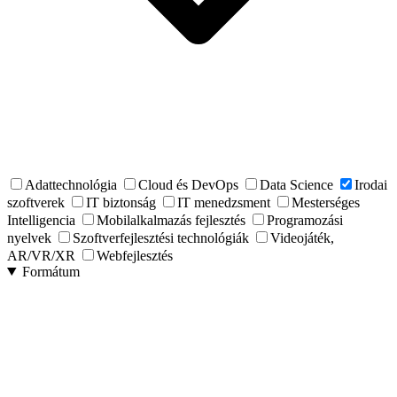
Adattechnológia
Cloud és DevOps
Data Science
Irodai
szoftverek
IT biztonság
IT menedzsment
Mesterséges
Intelligencia
Mobilalkalmazás fejlesztés
Programozási
nyelvek
Szoftverfejlesztési technológiák
Videojáték,
AR/VR/XR
Webfejlesztés
Formátum