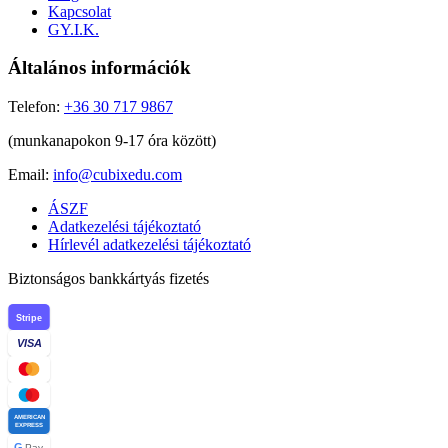
Kapcsolat
GY.I.K.
Általános információk
Telefon:
+36 30 717 9867
(munkanapokon 9-17 óra között)
Email:
info@cubixedu.com
ÁSZF
Adatkezelési tájékoztató
Hírlevél adatkezelési tájékoztató
Biztonságos bankkártyás fizetés
Stripe
VISA
AMERICAN
EXPRESS
G
Pay