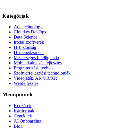
Kategóriák
Adattechnológia
Cloud és DevOps
Data Science
Irodai szoftverek
IT biztonság
IT menedzsment
Mesterséges Intelligencia
Mobilalkalmazás fejlesztés
Programozási nyelvek
Szoftverfejlesztési technológiák
Videojáték, AR/VR/XR
Webfejlesztés
Menüpontok
Képzések
Karrierutak
Cégeknek
AI Onboarding
Blog