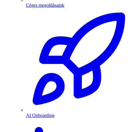
Céges megoldásaink
AI Onboarding