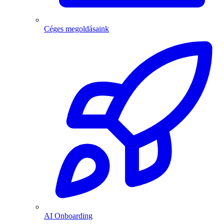
Céges megoldásaink
AI Onboarding