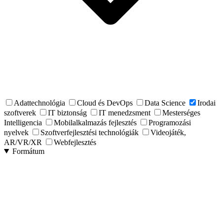
Adattechnológia
Cloud és DevOps
Data Science
Irodai
szoftverek
IT biztonság
IT menedzsment
Mesterséges
Intelligencia
Mobilalkalmazás fejlesztés
Programozási
nyelvek
Szoftverfejlesztési technológiák
Videojáték,
AR/VR/XR
Webfejlesztés
Formátum