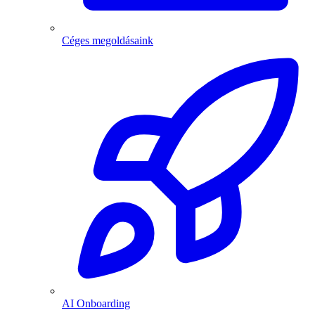
Céges megoldásaink
AI Onboarding