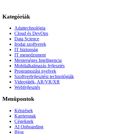
Kategóriák
Adattechnológia
Cloud és DevOps
Data Science
Irodai szoftverek
IT biztonság
IT menedzsment
Mesterséges Intelligencia
Mobilalkalmazás fejlesztés
Programozási nyelvek
Szoftverfejlesztési technológiák
Videojáték, AR/VR/XR
Webfejlesztés
Menüpontok
Képzések
Karrierutak
Cégeknek
AI Onboarding
Blog