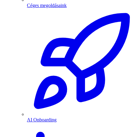
Céges megoldásaink
AI Onboarding