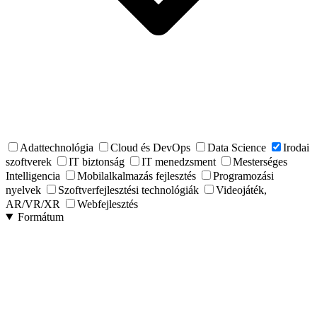
Adattechnológia
Cloud és DevOps
Data Science
Irodai
szoftverek
IT biztonság
IT menedzsment
Mesterséges
Intelligencia
Mobilalkalmazás fejlesztés
Programozási
nyelvek
Szoftverfejlesztési technológiák
Videojáték,
AR/VR/XR
Webfejlesztés
Formátum