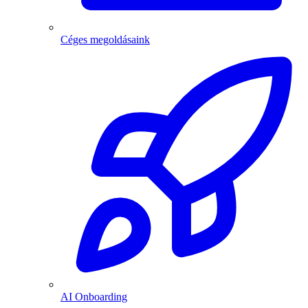
Céges megoldásaink
AI Onboarding