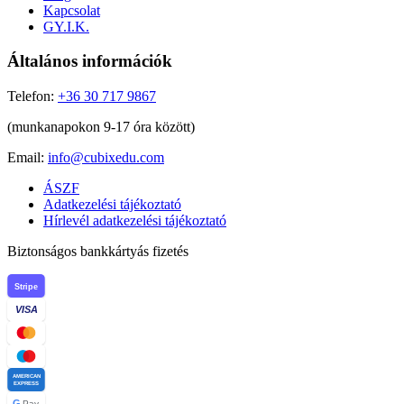
Kapcsolat
GY.I.K.
Általános információk
Telefon:
+36 30 717 9867
(munkanapokon 9-17 óra között)
Email:
info@cubixedu.com
ÁSZF
Adatkezelési tájékoztató
Hírlevél adatkezelési tájékoztató
Biztonságos bankkártyás fizetés
Stripe
VISA
AMERICAN
EXPRESS
G
Pay