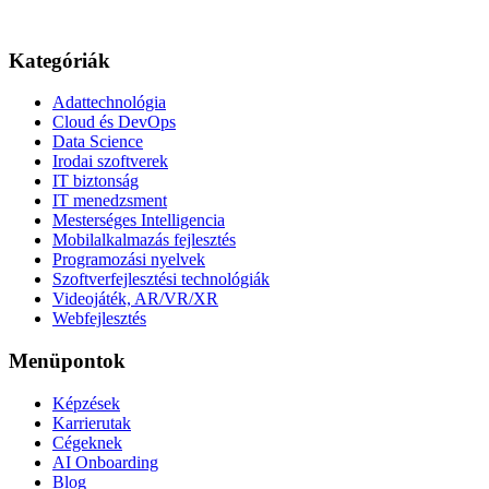
Kategóriák
Adattechnológia
Cloud és DevOps
Data Science
Irodai szoftverek
IT biztonság
IT menedzsment
Mesterséges Intelligencia
Mobilalkalmazás fejlesztés
Programozási nyelvek
Szoftverfejlesztési technológiák
Videojáték, AR/VR/XR
Webfejlesztés
Menüpontok
Képzések
Karrierutak
Cégeknek
AI Onboarding
Blog