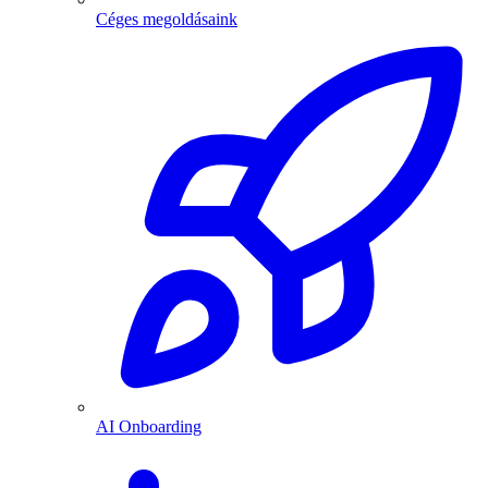
Céges megoldásaink
AI Onboarding