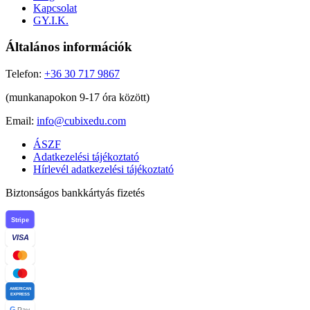
Kapcsolat
GY.I.K.
Általános információk
Telefon:
+36 30 717 9867
(munkanapokon 9-17 óra között)
Email:
info@cubixedu.com
ÁSZF
Adatkezelési tájékoztató
Hírlevél adatkezelési tájékoztató
Biztonságos bankkártyás fizetés
Stripe
VISA
AMERICAN
EXPRESS
G
Pay