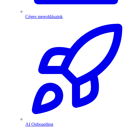
Céges megoldásaink
AI Onboarding