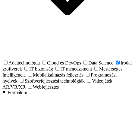
Adattechnológia
Cloud és DevOps
Data Science
Irodai
szoftverek
IT biztonság
IT menedzsment
Mesterséges
Intelligencia
Mobilalkalmazás fejlesztés
Programozási
nyelvek
Szoftverfejlesztési technológiák
Videojáték,
AR/VR/XR
Webfejlesztés
Formátum