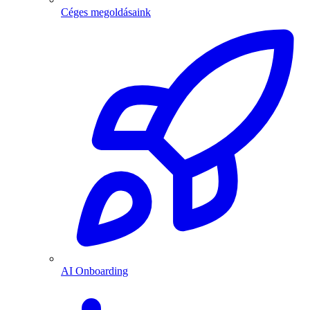
Céges megoldásaink
AI Onboarding