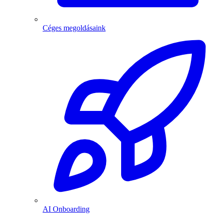
Céges megoldásaink
AI Onboarding