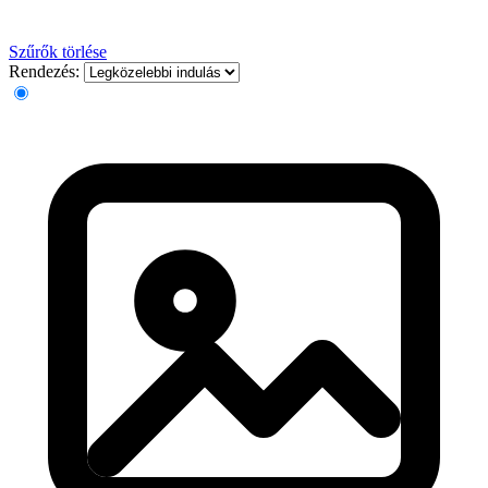
Szűrők törlése
Rendezés: