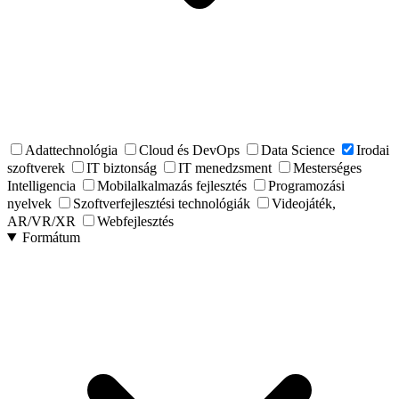
Adattechnológia
Cloud és DevOps
Data Science
Irodai
szoftverek
IT biztonság
IT menedzsment
Mesterséges
Intelligencia
Mobilalkalmazás fejlesztés
Programozási
nyelvek
Szoftverfejlesztési technológiák
Videojáték,
AR/VR/XR
Webfejlesztés
Formátum