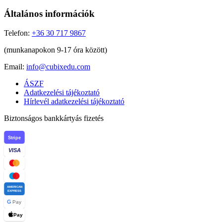
Általános információk
Telefon:
+36 30 717 9867
(munkanapokon 9-17 óra között)
Email:
info@cubixedu.com
ÁSZF
Adatkezelési tájékoztató
Hírlevél adatkezelési tájékoztató
Biztonságos bankkártyás fizetés
Stripe
VISA
AMERICAN
EXPRESS
G
Pay
Pay