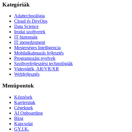
Kategóriák
Adattechnológia
Cloud és DevOps
Data Science
Irodai szoftverek
IT biztonság
IT menedzsment
Mesterséges Intelligencia
Mobilalkalmazás fejlesztés
Programozási nyelvek
Szoftverfejlesztési technológiák
Videojáték, AR/VR/XR
Webfejlesztés
Menüpontok
Képzések
Karrierutak
Cégeknek
AI Onboarding
Blog
Kapcsolat
GY.I.K.