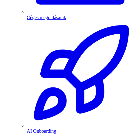
Céges megoldásaink
AI Onboarding