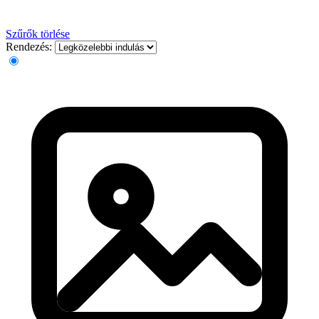
Szűrők törlése
Rendezés: