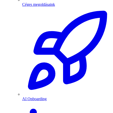
Céges megoldásaink
AI Onboarding