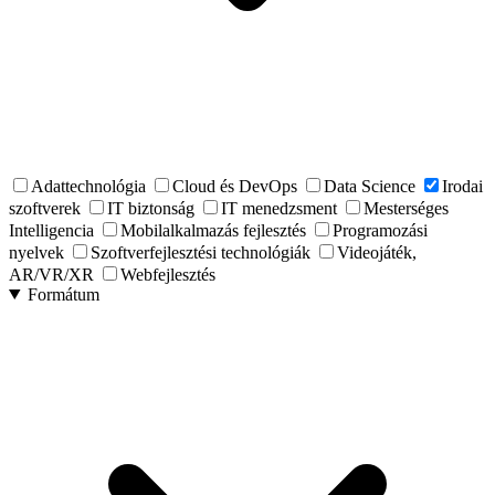
Adattechnológia
Cloud és DevOps
Data Science
Irodai
szoftverek
IT biztonság
IT menedzsment
Mesterséges
Intelligencia
Mobilalkalmazás fejlesztés
Programozási
nyelvek
Szoftverfejlesztési technológiák
Videojáték,
AR/VR/XR
Webfejlesztés
Formátum