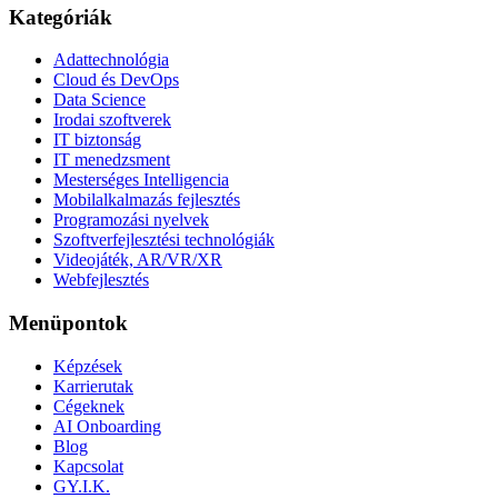
Kategóriák
Adattechnológia
Cloud és DevOps
Data Science
Irodai szoftverek
IT biztonság
IT menedzsment
Mesterséges Intelligencia
Mobilalkalmazás fejlesztés
Programozási nyelvek
Szoftverfejlesztési technológiák
Videojáték, AR/VR/XR
Webfejlesztés
Menüpontok
Képzések
Karrierutak
Cégeknek
AI Onboarding
Blog
Kapcsolat
GY.I.K.