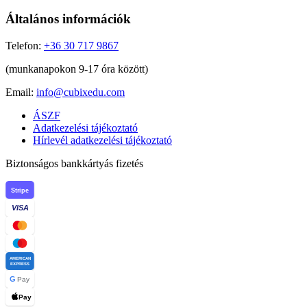
Általános információk
Telefon:
+36 30 717 9867
(munkanapokon 9-17 óra között)
Email:
info@cubixedu.com
ÁSZF
Adatkezelési tájékoztató
Hírlevél adatkezelési tájékoztató
Biztonságos bankkártyás fizetés
Stripe
VISA
AMERICAN
EXPRESS
G
Pay
Pay