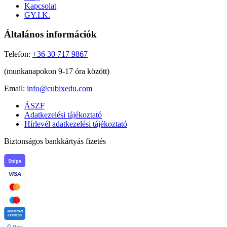
Kapcsolat
GY.I.K.
Általános információk
Telefon:
+36 30 717 9867
(munkanapokon 9-17 óra között)
Email:
info@cubixedu.com
ÁSZF
Adatkezelési tájékoztató
Hírlevél adatkezelési tájékoztató
Biztonságos bankkártyás fizetés
Stripe
VISA
AMERICAN
EXPRESS
G
Pay