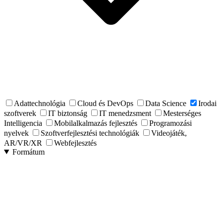
Adattechnológia
Cloud és DevOps
Data Science
Irodai
szoftverek
IT biztonság
IT menedzsment
Mesterséges
Intelligencia
Mobilalkalmazás fejlesztés
Programozási
nyelvek
Szoftverfejlesztési technológiák
Videojáték,
AR/VR/XR
Webfejlesztés
Formátum