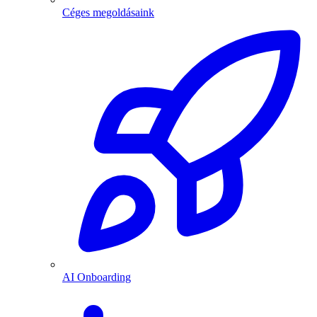
Céges megoldásaink
AI Onboarding