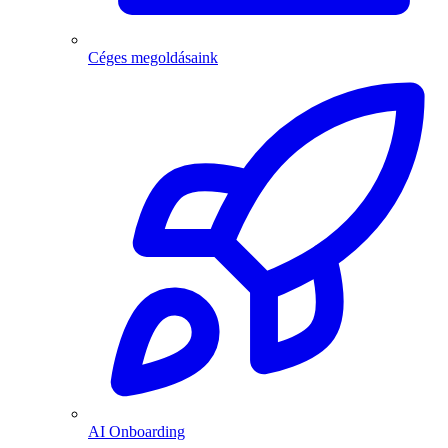
Céges megoldásaink
AI Onboarding