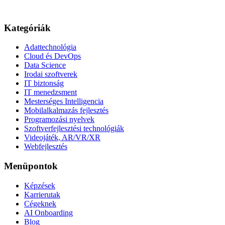
Kategóriák
Adattechnológia
Cloud és DevOps
Data Science
Irodai szoftverek
IT biztonság
IT menedzsment
Mesterséges Intelligencia
Mobilalkalmazás fejlesztés
Programozási nyelvek
Szoftverfejlesztési technológiák
Videojáték, AR/VR/XR
Webfejlesztés
Menüpontok
Képzések
Karrierutak
Cégeknek
AI Onboarding
Blog