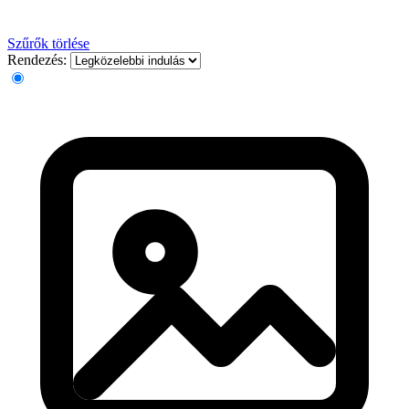
Szűrők törlése
Rendezés: