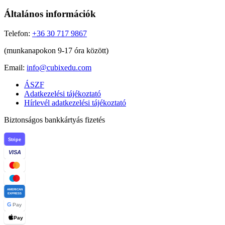
Általános információk
Telefon:
+36 30 717 9867
(munkanapokon 9-17 óra között)
Email:
info@cubixedu.com
ÁSZF
Adatkezelési tájékoztató
Hírlevél adatkezelési tájékoztató
Biztonságos bankkártyás fizetés
Stripe
VISA
AMERICAN
EXPRESS
G
Pay
Pay