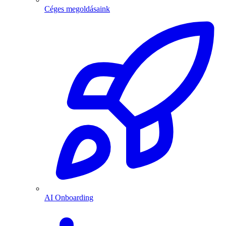
Céges megoldásaink
AI Onboarding