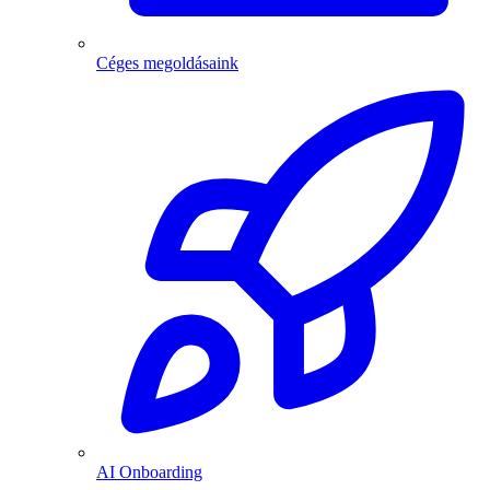
Céges megoldásaink
AI Onboarding