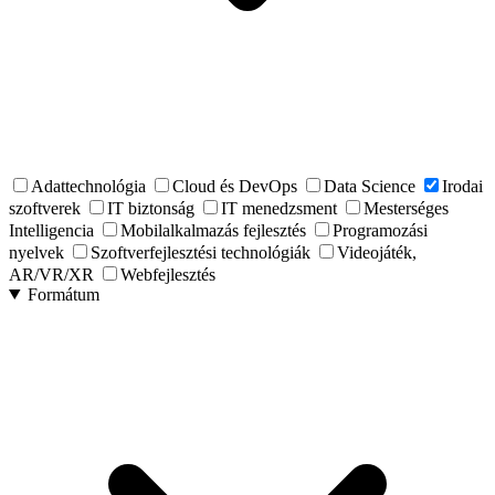
Adattechnológia
Cloud és DevOps
Data Science
Irodai
szoftverek
IT biztonság
IT menedzsment
Mesterséges
Intelligencia
Mobilalkalmazás fejlesztés
Programozási
nyelvek
Szoftverfejlesztési technológiák
Videojáték,
AR/VR/XR
Webfejlesztés
Formátum