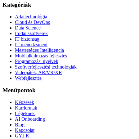
Kategóriák
Adattechnológia
Cloud és DevOps
Data Science
Irodai szoftverek
IT biztonság
IT menedzsment
Mesterséges Intelligencia
Mobilalkalmazás fejlesztés
Programozási nyelvek
Szoftverfejlesztési technológiák
Videojáték, AR/VR/XR
Webfejlesztés
Menüpontok
Képzések
Karrierutak
Cégeknek
AI Onboarding
Blog
Kapcsolat
GY.I.K.