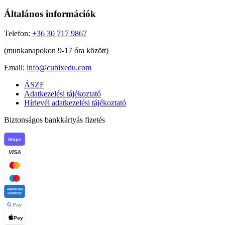
Általános információk
Telefon:
+36 30 717 9867
(munkanapokon 9-17 óra között)
Email:
info@cubixedu.com
ÁSZF
Adatkezelési tájékoztató
Hírlevél adatkezelési tájékoztató
Biztonságos bankkártyás fizetés
Stripe
VISA
AMERICAN
EXPRESS
G
Pay
Pay