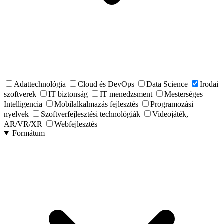
Adattechnológia
Cloud és DevOps
Data Science
Irodai
szoftverek
IT biztonság
IT menedzsment
Mesterséges
Intelligencia
Mobilalkalmazás fejlesztés
Programozási
nyelvek
Szoftverfejlesztési technológiák
Videojáték,
AR/VR/XR
Webfejlesztés
Formátum