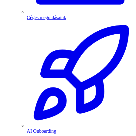
Céges megoldásaink
AI Onboarding