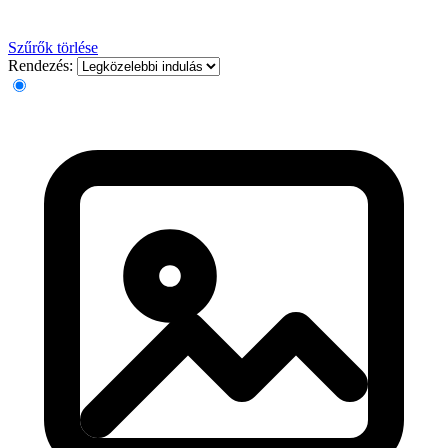
Szűrők törlése
Rendezés: