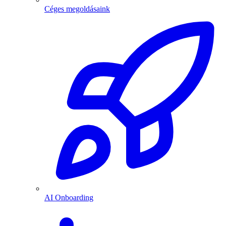
Céges megoldásaink
AI Onboarding