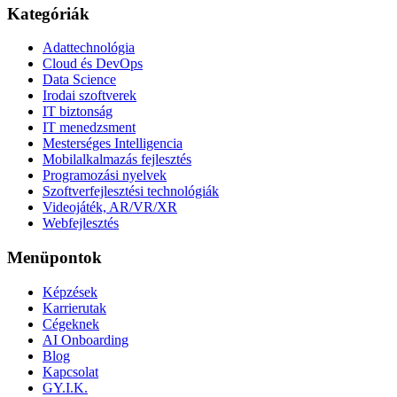
Kategóriák
Adattechnológia
Cloud és DevOps
Data Science
Irodai szoftverek
IT biztonság
IT menedzsment
Mesterséges Intelligencia
Mobilalkalmazás fejlesztés
Programozási nyelvek
Szoftverfejlesztési technológiák
Videojáték, AR/VR/XR
Webfejlesztés
Menüpontok
Képzések
Karrierutak
Cégeknek
AI Onboarding
Blog
Kapcsolat
GY.I.K.