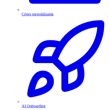
Céges megoldásaink
AI Onboarding