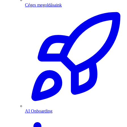
Céges megoldásaink
AI Onboarding