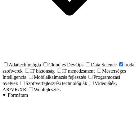
Adattechnológia
Cloud és DevOps
Data Science
Irodai
szoftverek
IT biztonság
IT menedzsment
Mesterséges
Intelligencia
Mobilalkalmazás fejlesztés
Programozási
nyelvek
Szoftverfejlesztési technológiák
Videojáték,
AR/VR/XR
Webfejlesztés
Formátum