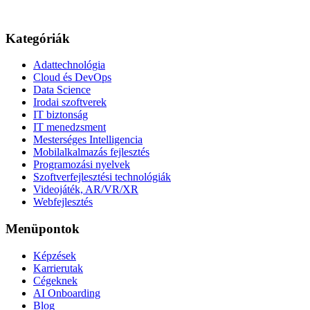
Kategóriák
Adattechnológia
Cloud és DevOps
Data Science
Irodai szoftverek
IT biztonság
IT menedzsment
Mesterséges Intelligencia
Mobilalkalmazás fejlesztés
Programozási nyelvek
Szoftverfejlesztési technológiák
Videojáték, AR/VR/XR
Webfejlesztés
Menüpontok
Képzések
Karrierutak
Cégeknek
AI Onboarding
Blog