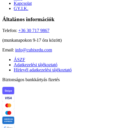
Kapcsolat
GY.I.K.
Általános információk
Telefon:
+36 30 717 9867
(munkanapokon 9-17 óra között)
Email:
info@cubixedu.com
ÁSZF
Adatkezelési tájékoztató
Hírlevél adatkezelési tájékoztató
Biztonságos bankkártyás fizetés
Stripe
VISA
AMERICAN
EXPRESS
G
Pay