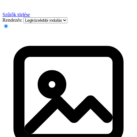
Szűrők törlése
Rendezés: