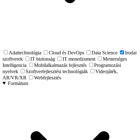
Adattechnológia
Cloud és DevOps
Data Science
Irodai
szoftverek
IT biztonság
IT menedzsment
Mesterséges
Intelligencia
Mobilalkalmazás fejlesztés
Programozási
nyelvek
Szoftverfejlesztési technológiák
Videojáték,
AR/VR/XR
Webfejlesztés
Formátum