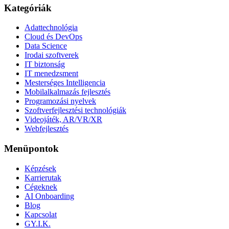
Kategóriák
Adattechnológia
Cloud és DevOps
Data Science
Irodai szoftverek
IT biztonság
IT menedzsment
Mesterséges Intelligencia
Mobilalkalmazás fejlesztés
Programozási nyelvek
Szoftverfejlesztési technológiák
Videojáték, AR/VR/XR
Webfejlesztés
Menüpontok
Képzések
Karrierutak
Cégeknek
AI Onboarding
Blog
Kapcsolat
GY.I.K.