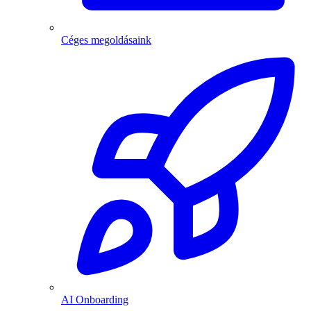
Céges megoldásaink
AI Onboarding