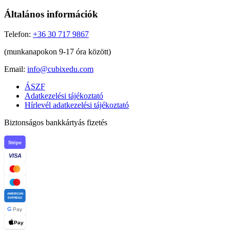
Általános információk
Telefon:
+36 30 717 9867
(munkanapokon 9-17 óra között)
Email:
info@cubixedu.com
ÁSZF
Adatkezelési tájékoztató
Hírlevél adatkezelési tájékoztató
Biztonságos bankkártyás fizetés
Stripe
VISA
AMERICAN
EXPRESS
G
Pay
Pay