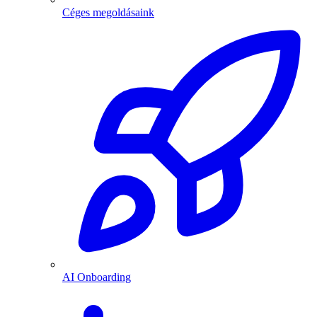
Céges megoldásaink
AI Onboarding