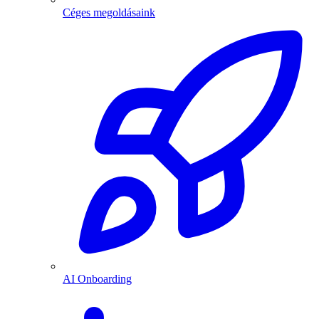
Céges megoldásaink
AI Onboarding