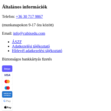
Általános információk
Telefon:
+36 30 717 9867
(munkanapokon 9-17 óra között)
Email:
info@cubixedu.com
ÁSZF
Adatkezelési tájékoztató
Hírlevél adatkezelési tájékoztató
Biztonságos bankkártyás fizetés
Stripe
VISA
AMERICAN
EXPRESS
G
Pay
Pay