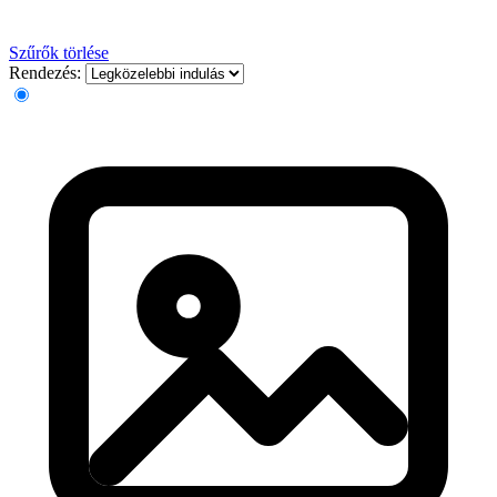
Szűrők törlése
Rendezés: