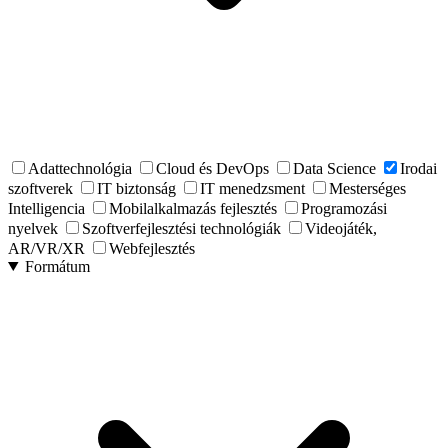
Adattechnológia
Cloud és DevOps
Data Science
Irodai
szoftverek
IT biztonság
IT menedzsment
Mesterséges
Intelligencia
Mobilalkalmazás fejlesztés
Programozási
nyelvek
Szoftverfejlesztési technológiák
Videojáték,
AR/VR/XR
Webfejlesztés
Formátum