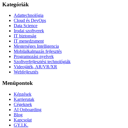
Kategóriák
Adattechnológia
Cloud és DevOps
Data Science
Irodai szoftverek
IT biztonság
IT menedzsment
Mesterséges Intelligencia
Mobilalkalmazás fejlesztés
Programozási nyelvek
Szoftverfejlesztési technológiák
Videojáték, AR/VR/XR
Webfejlesztés
Menüpontok
Képzések
Karrierutak
Cégeknek
AI Onboarding
Blog
Kapcsolat
GY.I.K.