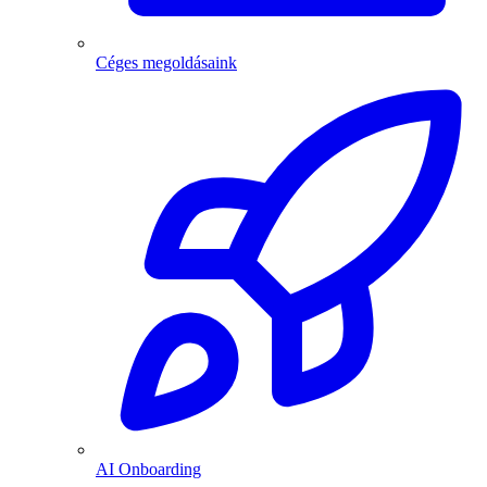
Céges megoldásaink
AI Onboarding