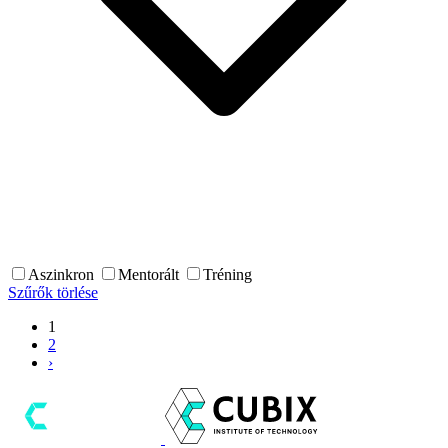
Aszinkron
Mentorált
Tréning
Szűrők törlése
1
2
›