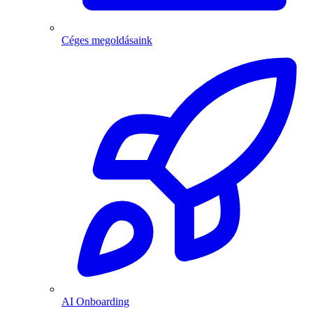
Céges megoldásaink
AI Onboarding