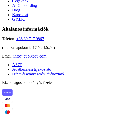
Cégeknek
AI Onboarding
Blog
Kapcsolat
GY.I.K.
Általános információk
Telefon:
+36 30 717 9867
(munkanapokon 9-17 óra között)
Email:
info@cubixedu.com
ÁSZF
Adatkezelési tájékoztató
Hírlevél adatkezelési tájékoztató
Biztonságos bankkártyás fizetés
Stripe
VISA