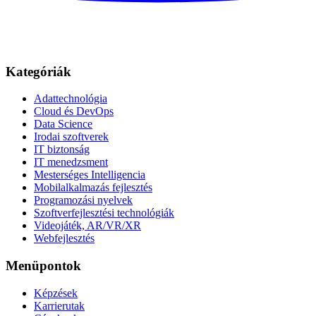
Kategóriák
Adattechnológia
Cloud és DevOps
Data Science
Irodai szoftverek
IT biztonság
IT menedzsment
Mesterséges Intelligencia
Mobilalkalmazás fejlesztés
Programozási nyelvek
Szoftverfejlesztési technológiák
Videojáték, AR/VR/XR
Webfejlesztés
Menüpontok
Képzések
Karrierutak