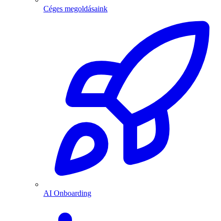
Céges megoldásaink
AI Onboarding