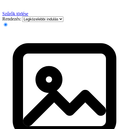
Szűrők törlése
Rendezés: