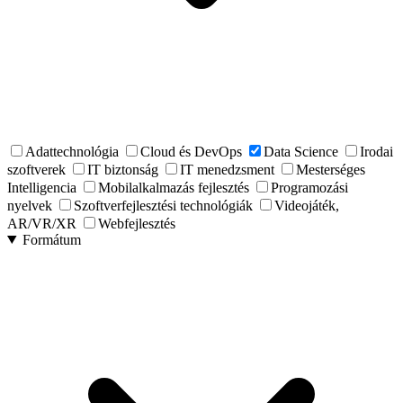
Adattechnológia
Cloud és DevOps
Data Science
Irodai
szoftverek
IT biztonság
IT menedzsment
Mesterséges
Intelligencia
Mobilalkalmazás fejlesztés
Programozási
nyelvek
Szoftverfejlesztési technológiák
Videojáték,
AR/VR/XR
Webfejlesztés
Formátum