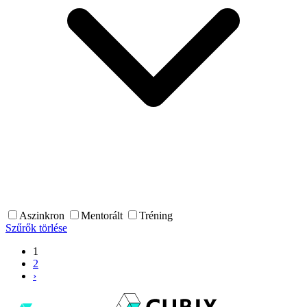
Aszinkron
Mentorált
Tréning
Szűrők törlése
1
2
›