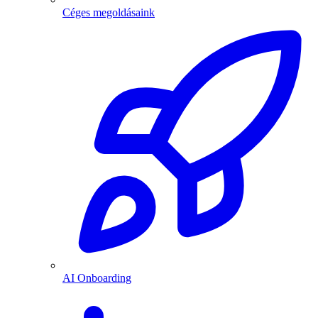
Céges megoldásaink
AI Onboarding