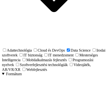
Adattechnológia
Cloud és DevOps
Data Science
Irodai
szoftverek
IT biztonság
IT menedzsment
Mesterséges
Intelligencia
Mobilalkalmazás fejlesztés
Programozási
nyelvek
Szoftverfejlesztési technológiák
Videojáték,
AR/VR/XR
Webfejlesztés
Formátum