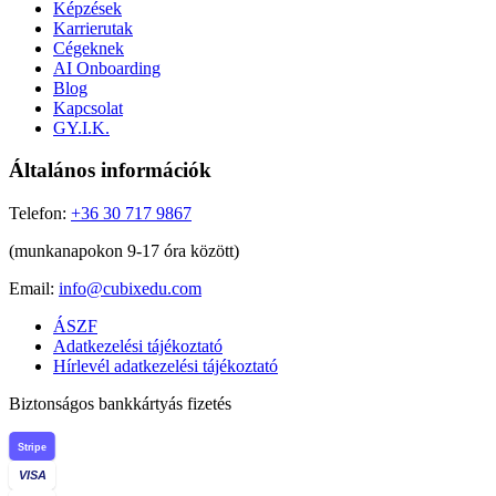
Képzések
Karrierutak
Cégeknek
AI Onboarding
Blog
Kapcsolat
GY.I.K.
Általános információk
Telefon:
+36 30 717 9867
(munkanapokon 9-17 óra között)
Email:
info@cubixedu.com
ÁSZF
Adatkezelési tájékoztató
Hírlevél adatkezelési tájékoztató
Biztonságos bankkártyás fizetés
Stripe
VISA