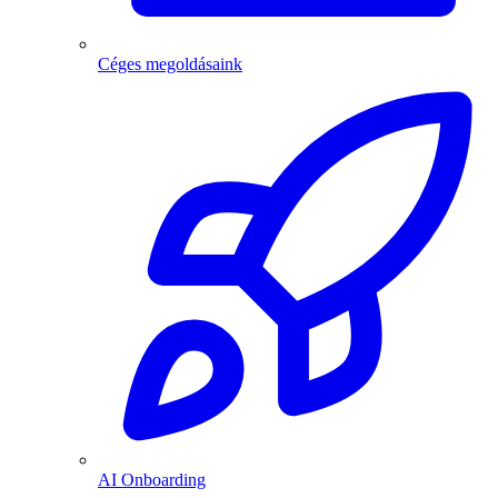
Céges megoldásaink
AI Onboarding