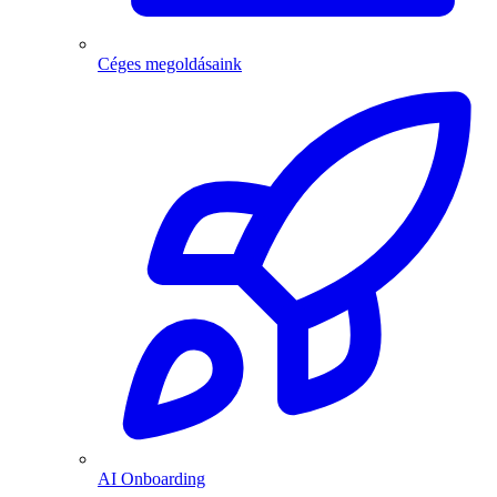
Céges megoldásaink
AI Onboarding