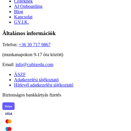
Cégeknek
AI Onboarding
Blog
Kapcsolat
GY.I.K.
Általános információk
Telefon:
+36 30 717 9867
(munkanapokon 9-17 óra között)
Email:
info@cubixedu.com
ÁSZF
Adatkezelési tájékoztató
Hírlevél adatkezelési tájékoztató
Biztonságos bankkártyás fizetés
Stripe
VISA