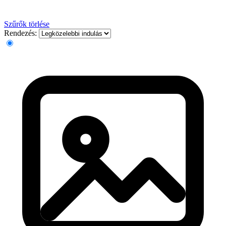
Szűrők törlése
Rendezés: