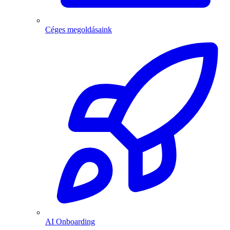
Céges megoldásaink
AI Onboarding