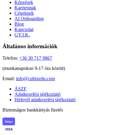
Képzések
Karrierutak
Cégeknek
AI Onboarding
Blog
Kapcsolat
GY.I.K.
Általános információk
Telefon:
+36 30 717 9867
(munkanapokon 9-17 óra között)
Email:
info@cubixedu.com
ÁSZF
Adatkezelési tájékoztató
Hírlevél adatkezelési tájékoztató
Biztonságos bankkártyás fizetés
Stripe
VISA