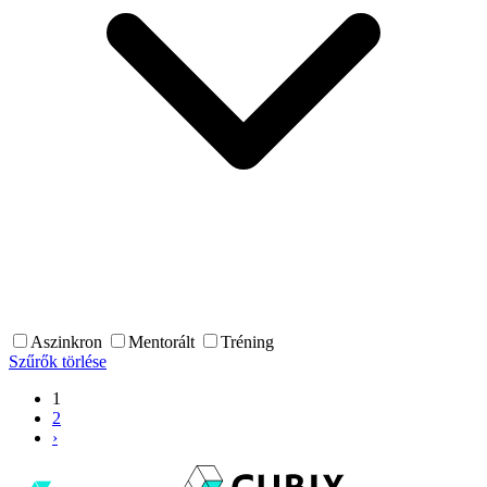
Aszinkron
Mentorált
Tréning
Szűrők törlése
1
2
›