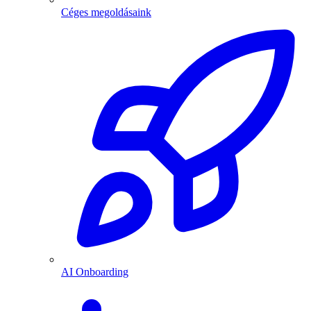
Céges megoldásaink
AI Onboarding