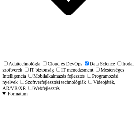
Adattechnológia
Cloud és DevOps
Data Science
Irodai
szoftverek
IT biztonság
IT menedzsment
Mesterséges
Intelligencia
Mobilalkalmazás fejlesztés
Programozási
nyelvek
Szoftverfejlesztési technológiák
Videojáték,
AR/VR/XR
Webfejlesztés
Formátum