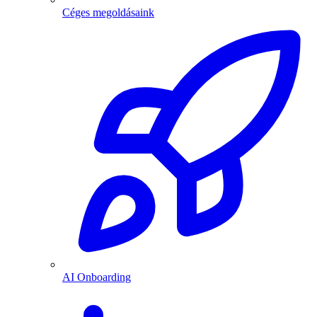
Céges megoldásaink
AI Onboarding