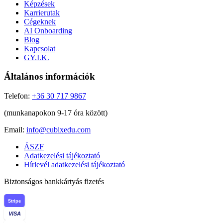
Képzések
Karrierutak
Cégeknek
AI Onboarding
Blog
Kapcsolat
GY.I.K.
Általános információk
Telefon:
+36 30 717 9867
(munkanapokon 9-17 óra között)
Email:
info@cubixedu.com
ÁSZF
Adatkezelési tájékoztató
Hírlevél adatkezelési tájékoztató
Biztonságos bankkártyás fizetés
Stripe
VISA