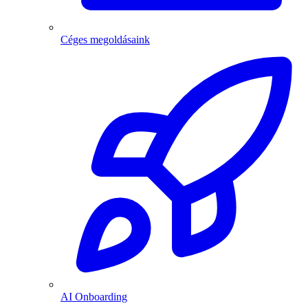
Céges megoldásaink
AI Onboarding