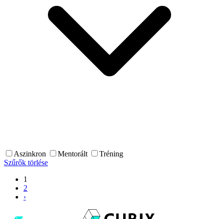
Aszinkron
Mentorált
Tréning
Szűrők törlése
1
2
›