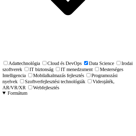
Adattechnológia
Cloud és DevOps
Data Science
Irodai
szoftverek
IT biztonság
IT menedzsment
Mesterséges
Intelligencia
Mobilalkalmazás fejlesztés
Programozási
nyelvek
Szoftverfejlesztési technológiák
Videojáték,
AR/VR/XR
Webfejlesztés
Formátum