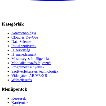
Kategóriák
Adattechnológia
Cloud és DevOps
Data Science
Irodai szoftverek
IT biztonság
IT menedzsment
Mesterséges Intelligencia
Mobilalkalmazás fejlesztés
Programozási nyelvek
Szoftverfejlesztési technológiák
Videojáték, AR/VR/XR
Webfejlesztés
Menüpontok
Képzések
Karrierutak