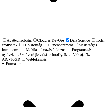
Adattechnológia
Cloud és DevOps
Data Science
Irodai
szoftverek
IT biztonság
IT menedzsment
Mesterséges
Intelligencia
Mobilalkalmazás fejlesztés
Programozási
nyelvek
Szoftverfejlesztési technológiák
Videojáték,
AR/VR/XR
Webfejlesztés
Formátum