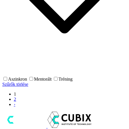
Aszinkron
Mentorált
Tréning
Szűrők törlése
1
2
›