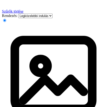
Szűrők törlése
Rendezés: