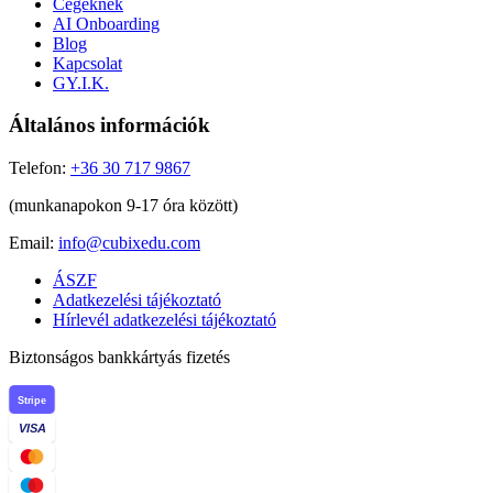
Cégeknek
AI Onboarding
Blog
Kapcsolat
GY.I.K.
Általános információk
Telefon:
+36 30 717 9867
(munkanapokon 9-17 óra között)
Email:
info@cubixedu.com
ÁSZF
Adatkezelési tájékoztató
Hírlevél adatkezelési tájékoztató
Biztonságos bankkártyás fizetés
Stripe
VISA