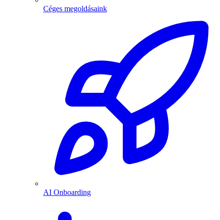
Céges megoldásaink
AI Onboarding