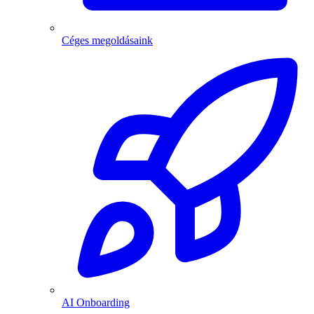
Céges megoldásaink
AI Onboarding