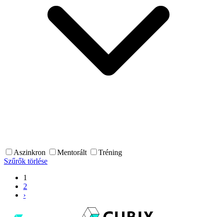
Aszinkron
Mentorált
Tréning
Szűrők törlése
1
2
›