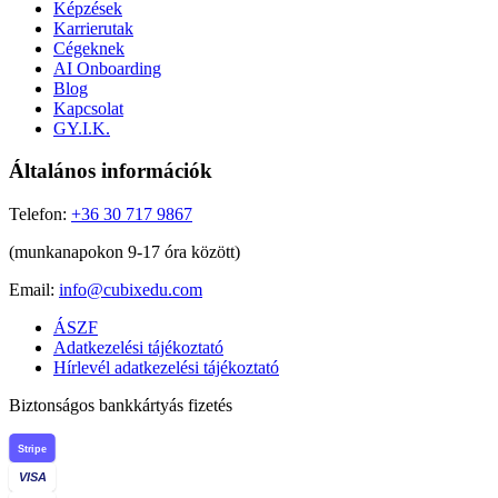
Képzések
Karrierutak
Cégeknek
AI Onboarding
Blog
Kapcsolat
GY.I.K.
Általános információk
Telefon:
+36 30 717 9867
(munkanapokon 9-17 óra között)
Email:
info@cubixedu.com
ÁSZF
Adatkezelési tájékoztató
Hírlevél adatkezelési tájékoztató
Biztonságos bankkártyás fizetés
Stripe
VISA