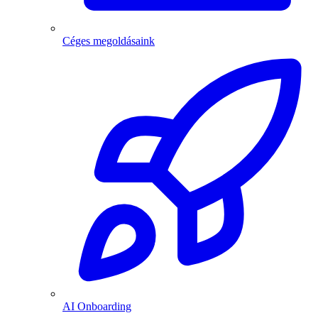
Céges megoldásaink
AI Onboarding