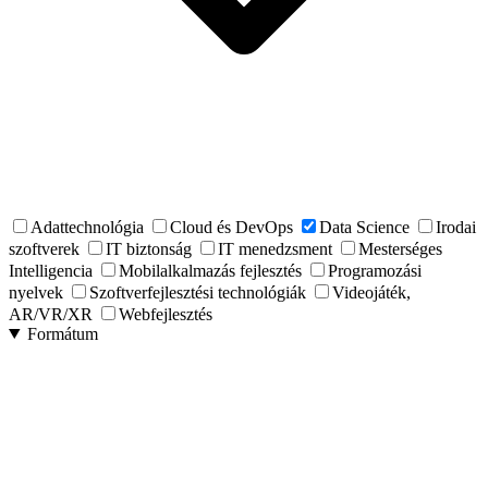
Adattechnológia
Cloud és DevOps
Data Science
Irodai
szoftverek
IT biztonság
IT menedzsment
Mesterséges
Intelligencia
Mobilalkalmazás fejlesztés
Programozási
nyelvek
Szoftverfejlesztési technológiák
Videojáték,
AR/VR/XR
Webfejlesztés
Formátum