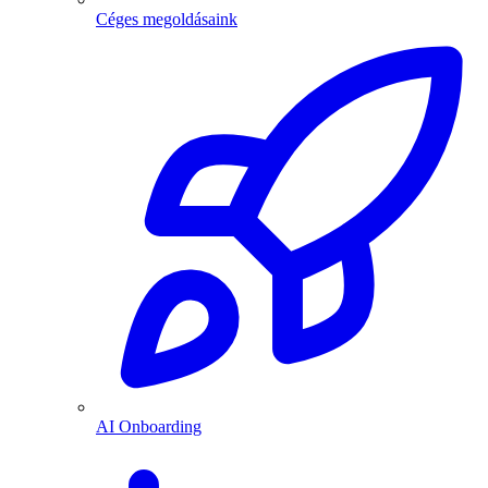
Céges megoldásaink
AI Onboarding